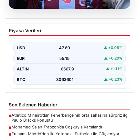
05.08.2026
Mohamed Salah Trabzon’da Coşkuyla
Piyasa Verileri
Karşılandı
Trabzonspor’un yeni transferi Mohamed Salah, yoğun
ilgi ve büyük heyecan eşliğinde Trabzon’a geldi.
USD
47.60
▲ +0.05%
Dünyaca…
EUR
55.15
▲ +0.20%
ALTIN
6567.9
▲ +1.11%
BTC
3063601
▲ +0.23%
Son Eklenen Haberler
Atletico Mineiro’dan Fenerbahçe’nin orta sahasına sürpriz ilgi:
■
Paulo Bracks konuştu
Mohamed Salah Trabzon’da Coşkuyla Karşılandı
■
Fulham, Madrid’den İki Yetenekli Futbolcu ile Güçleniyor
■