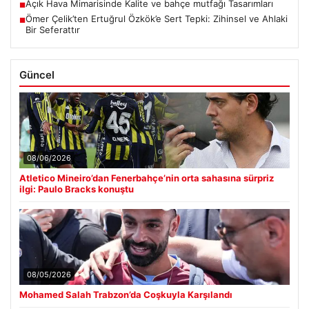
Açık Hava Mimarisinde Kalite ve bahçe mutfağı Tasarımları
■
Ömer Çelik’ten Ertuğrul Özkök’e Sert Tepki: Zihinsel ve Ahlaki
■
Bir Seferattır
Güncel
08/06/2026
Atletico Mineiro’dan Fenerbahçe’nin orta sahasına sürpriz
ilgi: Paulo Bracks konuştu
08/05/2026
Mohamed Salah Trabzon’da Coşkuyla Karşılandı