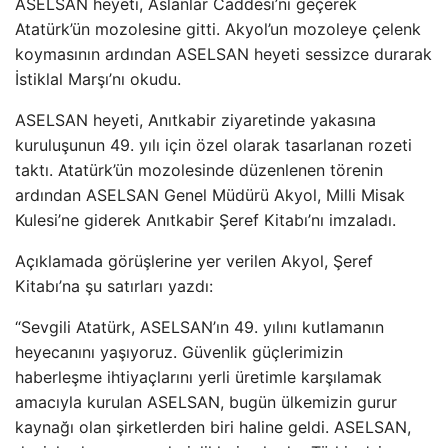
ASELSAN heyeti, Aslanlar Caddesi’ni geçerek
Atatürk’ün mozolesine gitti. Akyol’un mozoleye çelenk
koymasının ardından ASELSAN heyeti sessizce durarak
İstiklal Marşı’nı okudu.
ASELSAN heyeti, Anıtkabir ziyaretinde yakasına
kuruluşunun 49. yılı için özel olarak tasarlanan rozeti
taktı. Atatürk’ün mozolesinde düzenlenen törenin
ardından ASELSAN Genel Müdürü Akyol, Milli Misak
Kulesi’ne giderek Anıtkabir Şeref Kitabı’nı imzaladı.
Açıklamada görüşlerine yer verilen Akyol, Şeref
Kitabı’na şu satırları yazdı:
“Sevgili Atatürk, ASELSAN’ın 49. yılını kutlamanın
heyecanını yaşıyoruz. Güvenlik güçlerimizin
haberleşme ihtiyaçlarını yerli üretimle karşılamak
amacıyla kurulan ASELSAN, bugün ülkemizin gurur
kaynağı olan şirketlerden biri haline geldi. ASELSAN,