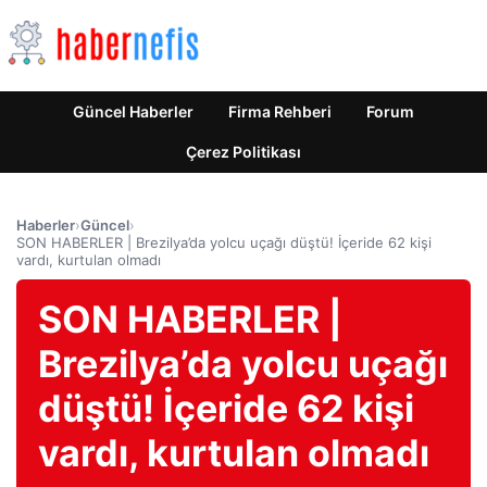
Güncel Haberler
Firma Rehberi
Forum
Çerez Politikası
Haberler
›
Güncel
›
SON HABERLER | Brezilya’da yolcu uçağı düştü! İçeride 62 kişi
vardı, kurtulan olmadı
SON HABERLER |
Brezilya’da yolcu uçağı
düştü! İçeride 62 kişi
vardı, kurtulan olmadı