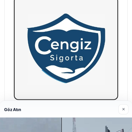
×
Göz Atın
Hastaş Beton
05/26/2026