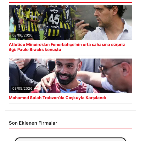
08/06/2026
Atletico Mineiro’dan Fenerbahçe’nin orta sahasına sürpriz
ilgi: Paulo Bracks konuştu
08/05/2026
Mohamed Salah Trabzon’da Coşkuyla Karşılandı
Son Eklenen Firmalar