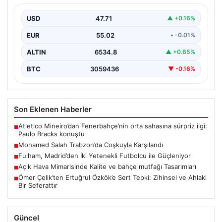
Trabzonspor’un yeni transferi Mohamed Salah, yoğun
ilgi ve büyük heyecan eşliğinde Trabzon’a geldi.
USD
47.71
▲ +0.16%
Dünyaca…
EUR
55.02
• -0.01%
ALTIN
6534.8
▲ +0.65%
BTC
3059436
▼ -0.16%
Son Eklenen Haberler
Atletico Mineiro’dan Fenerbahçe’nin orta sahasına sürpriz ilgi:
■
Paulo Bracks konuştu
Mohamed Salah Trabzon’da Coşkuyla Karşılandı
■
Fulham, Madrid’den İki Yetenekli Futbolcu ile Güçleniyor
■
Açık Hava Mimarisinde Kalite ve bahçe mutfağı Tasarımları
■
Ömer Çelik’ten Ertuğrul Özkök’e Sert Tepki: Zihinsel ve Ahlaki
■
Bir Seferattır
Güncel