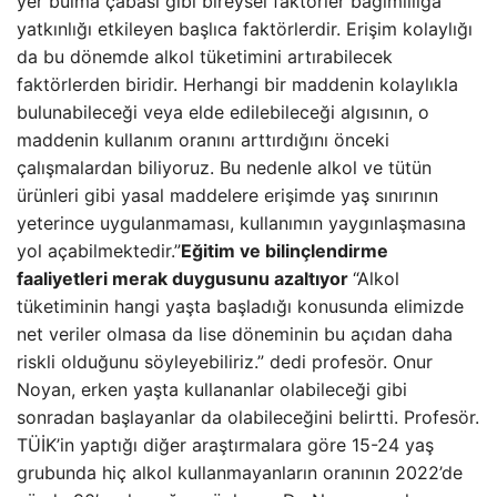
yer bulma çabası gibi bireysel faktörler bağımlılığa
yatkınlığı etkileyen başlıca faktörlerdir. Erişim kolaylığı
da bu dönemde alkol tüketimini artırabilecek
faktörlerden biridir. Herhangi bir maddenin kolaylıkla
bulunabileceği veya elde edilebileceği algısının, o
maddenin kullanım oranını arttırdığını önceki
çalışmalardan biliyoruz. Bu nedenle alkol ve tütün
ürünleri gibi yasal maddelere erişimde yaş sınırının
yeterince uygulanmaması, kullanımın yaygınlaşmasına
yol açabilmektedir.”
Eğitim ve bilinçlendirme
faaliyetleri merak duygusunu azaltıyor
“Alkol
tüketiminin hangi yaşta başladığı konusunda elimizde
net veriler olmasa da lise döneminin bu açıdan daha
riskli olduğunu söyleyebiliriz.” dedi profesör. Onur
Noyan, erken yaşta kullananlar olabileceği gibi
sonradan başlayanlar da olabileceğini belirtti. Profesör.
TÜİK’in yaptığı diğer araştırmalara göre 15-24 yaş
grubunda hiç alkol kullanmayanların oranının 2022’de