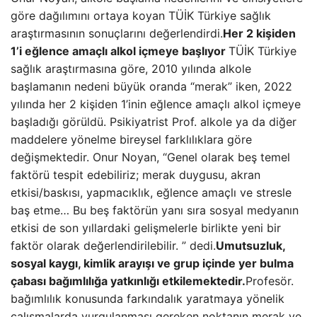
göre dağılımını ortaya koyan TÜİK Türkiye sağlık
araştırmasının sonuçlarını değerlendirdi.
Her 2 kişiden
1’i eğlence amaçlı alkol içmeye başlıyor
TÜİK Türkiye
sağlık araştırmasına göre, 2010 yılında alkole
başlamanın nedeni büyük oranda “merak” iken, 2022
yılında her 2 kişiden 1’inin eğlence amaçlı alkol içmeye
başladığı görüldü. Psikiyatrist Prof. alkole ya da diğer
maddelere yönelme bireysel farklılıklara göre
değişmektedir. Onur Noyan, “Genel olarak beş temel
faktörü tespit edebiliriz; merak duygusu, akran
etkisi/baskısı, yapmacıklık, eğlence amaçlı ve stresle
baş etme… Bu beş faktörün yanı sıra sosyal medyanın
etkisi de son yıllardaki gelişmelerle birlikte yeni bir
faktör olarak değerlendirilebilir. ” dedi.
Umutsuzluk,
sosyal kaygı, kimlik arayışı ve grup içinde yer bulma
çabası bağımlılığa yatkınlığı etkilemektedir.
Profesör.
bağımlılık konusunda farkındalık yaratmaya yönelik
çalışmalarda vurgulanması gereken noktanın merak ve