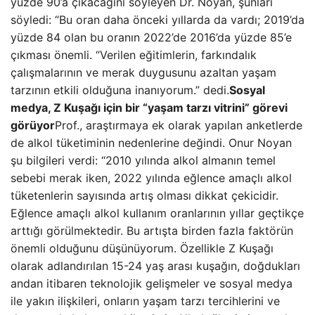
yüzde 90’a çıkacağını söyleyen Dr. Noyan, şunları
söyledi: “Bu oran daha önceki yıllarda da vardı; 2019’da
yüzde 84 olan bu oranın 2022’de 2016’da yüzde 85’e
çıkması önemli. “Verilen eğitimlerin, farkındalık
çalışmalarının ve merak duygusunu azaltan yaşam
tarzının etkili olduğuna inanıyorum.” dedi.
Sosyal
medya, Z Kuşağı için bir “yaşam tarzı vitrini” görevi
görüyor
Prof., araştırmaya ek olarak yapılan anketlerde
de alkol tüketiminin nedenlerine değindi. Onur Noyan
şu bilgileri verdi: “2010 yılında alkol almanın temel
sebebi merak iken, 2022 yılında eğlence amaçlı alkol
tüketenlerin sayısında artış olması dikkat çekicidir.
Eğlence amaçlı alkol kullanım oranlarının yıllar geçtikçe
arttığı görülmektedir. Bu artışta birden fazla faktörün
önemli olduğunu düşünüyorum. Özellikle Z Kuşağı
olarak adlandırılan 15-24 yaş arası kuşağın, doğdukları
andan itibaren teknolojik gelişmeler ve sosyal medya
ile yakın ilişkileri, onların yaşam tarzı tercihlerini ve