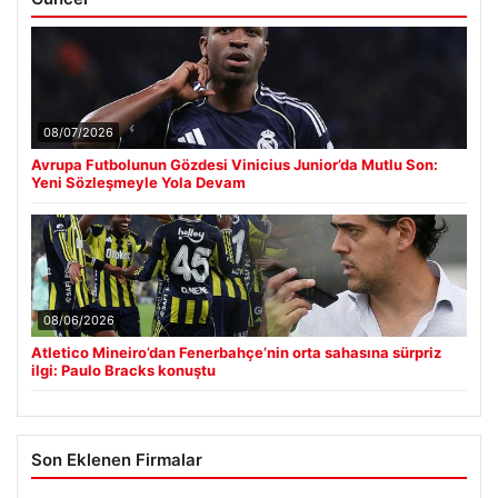
08/07/2026
Avrupa Futbolunun Gözdesi Vinicius Junior’da Mutlu Son:
Yeni Sözleşmeyle Yola Devam
08/06/2026
Atletico Mineiro’dan Fenerbahçe’nin orta sahasına sürpriz
ilgi: Paulo Bracks konuştu
Son Eklenen Firmalar