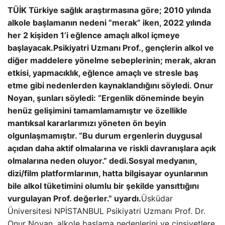
TÜİK Türkiye sağlık araştırmasına göre; 2010 yılında
alkole başlamanın nedeni “merak” iken, 2022 yılında
her 2 kişiden 1’i eğlence amaçlı alkol içmeye
başlayacak.
Psikiyatri Uzmanı Prof., gençlerin alkol ve
diğer maddelere yönelme sebeplerinin; merak, akran
etkisi, yapmacıklık, eğlence amaçlı ve stresle baş
etme gibi nedenlerden kaynaklandığını söyledi. Onur
Noyan, şunları söyledi: “Ergenlik döneminde beyin
henüz gelişimini tamamlamamıştır ve özellikle
mantıksal kararlarımızı yöneten ön beyin
olgunlaşmamıştır. “Bu durum ergenlerin duygusal
açıdan daha aktif olmalarına ve riskli davranışlara açık
olmalarına neden oluyor.” dedi.
Sosyal medyanın,
dizi/film platformlarının, hatta bilgisayar oyunlarının
bile alkol tüketimini olumlu bir şekilde yansıttığını
vurgulayan Prof. değerler.” uyardı.
Üsküdar
Üniversitesi NPİSTANBUL Psikiyatri Uzmanı Prof. Dr.
Onur Noyan, alkole başlama nedenlerini ve cinsiyetlere