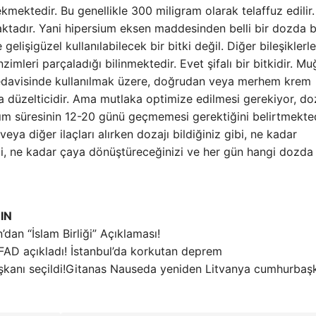
mektedir. Bu genellikle 300 miligram olarak telaffuz edilir.
ktadır. Yani hipersium eksen maddesinden belli bir dozda be
gelişigüzel kullanılabilecek bir bitki değil. Diğer bileşiklerle
zimleri parçaladığı bilinmektedir. Evet şifalı bir bitkidir. Mu
 tedavisinde kullanılmak üzere, doğrudan veya merhem krem ​​
ara düzelticidir. Ama mutlaka optimize edilmesi gerekiyor, d
anım süresinin 12-20 günü geçmemesi gerektiğini belirtmekted
veya diğer ilaçları alırken dozajı bildiğiniz gibi, ne kadar
zi, ne kadar çaya dönüştüreceğinizi ve her gün hangi dozda
IN
’dan “İslam Birliği” Açıklaması!
FAD açıkladı! İstanbul’da korkutan deprem
Gitanas Nauseda yeniden Litvanya cumhurbaş