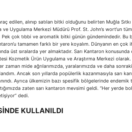
aç edilen, alınıp satılan bitki olduğunu belirten Muğla Sıtkı
a ve Uygulama Merkezi Müdürü Prof. St. John’s wort’un tüm
r. Pek çok tıbbi ve aromatik bitki günün gündemindedir. Bu bi
antaron’u tamamen farklı bir yere koyalım. Dünyanın en çok i
asında üst sıralarda yer almaktadır. Sarı Kantaron konusunda
itesi Kozmetik Ürün Uygulama ve Araştırma Merkezi olarak.
 zaman mide ağrılarımızda, yaralarımızda ve daha sonrak
llandım. Ancak son yıllarda popülerlik kazanmasıyla sarı ka
tanındı. Ayrıca ülkemizin bazı spesifik bölgelerinde endemik t
tığımızda zaten sarı kantaron mevsimi geldi. “Her yerde bo
işiyor” dedi.
SİNDE KULLANILDI