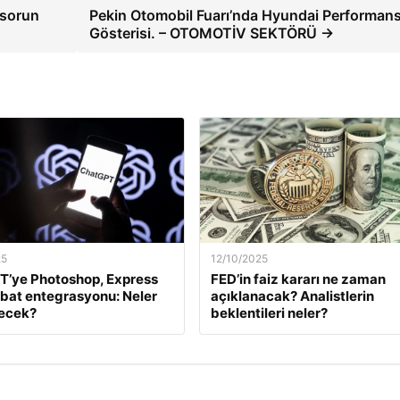
 sorun
Pekin Otomobil Fuarı’nda Hyundai Performan
Gösterisi. – OTOMOTİV SEKTÖRÜ →
25
12/10/2025
T’ye Photoshop, Express
FED’in faiz kararı ne zaman
bat entegrasyonu: Neler
açıklanacak? Analistlerin
necek?
beklentileri neler?