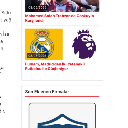
08/05/2026
 Sıtkı
Mohamed Salah Trabzon’da Coşkuyla
t yağı
Karşılandı
n İsa
la
ın
08/05/2026
Fulham, Madrid’den İki Yetenekli
”
Futbolcu ile Güçleniyor
Son Eklenen Firmalar
da
ı
ir.