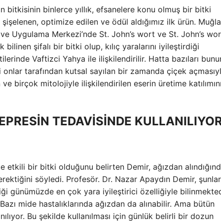
bitkisinin binlerce yıllık, efsanelere konu olmuş bir bitki
şişelenen, optimize edilen ve ödül aldığımız ilk ürün. Muğla
ve Uygulama Merkezi’nde St. John’s wort ve St. John’s wor
 bilinen şifalı bir bitki olup, kılıç yaralarını iyileştirdiği
ilerinde Vaftizci Yahya ile ilişkilendirilir. Hatta bazıları bunu
i onlar tarafından kutsal sayılan bir zamanda çiçek açmasıy
an ve birçok mitolojiyle ilişkilendirilen eserin üretime katılımın
DEPRESİN TEDAVİSİNDE KULLANILIYOR
e etkili bir bitki olduğunu belirten Demir, ağızdan alındığın
rektiğini söyledi. Profesör. Dr. Nazar Apaydın Demir, şunlar
lliği günümüzde en çok yara iyileştirici özelliğiyle bilinmekted
. Bazı mide hastalıklarında ağızdan da alınabilir. Ama bütün
ıyor. Bu şekilde kullanılması için günlük belirli bir dozun