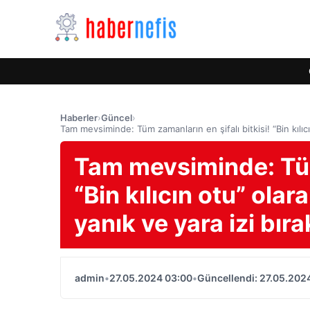
Haberler
›
Güncel
›
Tam mevsiminde: Tüm zamanların en şifalı bitkisi! “Bin kılıc
Tam mevsiminde: Tüm 
“Bin kılıcın otu” olar
yanık ve yara izi bır
admin
•
27.05.2024 03:00
•
Güncellendi: 27.05.202