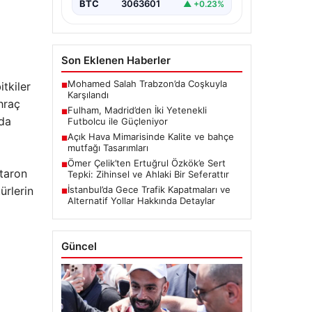
BTC
3063601
▲ +0.23%
Son Eklenen Haberler
Mohamed Salah Trabzon’da Coşkuyla
tkiler
■
Karşılandı
hraç
Fulham, Madrid’den İki Yetenekli
■
 da
Futbolcu ile Güçleniyor
Açık Hava Mimarisinde Kalite ve bahçe
■
mutfağı Tasarımları
i
Ömer Çelik’ten Ertuğrul Özkök’e Sert
■
ntaron
Tepki: Zihinsel ve Ahlaki Bir Seferattır
ürlerin
İstanbul’da Gece Trafik Kapatmaları ve
■
Alternatif Yollar Hakkında Detaylar
l
Güncel