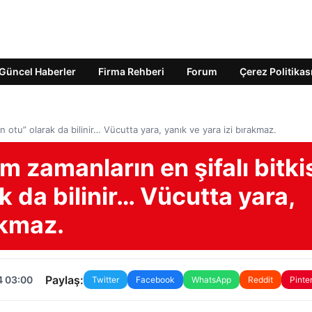
Güncel Haberler
Firma Rehberi
Forum
Çerez Politikas
ın otu” olarak da bilinir… Vücutta yara, yanık ve yara izi bırakmaz.
zamanların en şifalı bitkis
ak da bilinir… Vücutta yara,
akmaz.
Paylaş:
4 03:00
Twitter
Facebook
WhatsApp
Reddit
Pinte