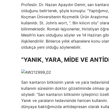
Profesör. Dr. Nazan Apaydın Demir, sarı kantaron 
olduğunu belirterek, şöyle konuştu: “Yaptığımız, 
Koçman Üniversitenin Kozmetik Ürün Araştırma 
kullanıldı. St. John’s wort, “. Bin kılıcın otu” olarak
bilinmektedir. Romalı lejyonerler, Hıristiyan öğret
Mesih’in kanı olduğunu söyler ve 14 Haziran gib
ilişkilendirilir. Binlerce yıllık efsanelere konu ol
oldukça yeni olduğu söylenebilir.
“YANIK, YARA, MİDE VE ANTİ
Sarı kantaron bitkisinin yanık ve yara tedavisind
kullanım süresinin doktor gözetiminde olması ge
söyledi: “Sarı kantaron bitkisinin iyileştirici öze
Yanık ve yaraların tedavisinde haricen kullanılır
dünyaya baktığımızda antidepresan olarak kullanıl