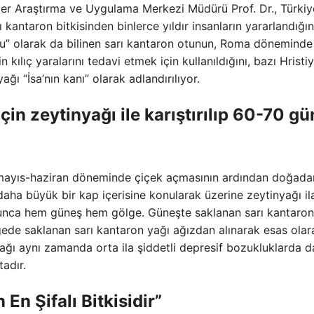
er Araştırma ve Uygulama Merkezi Müdürü Prof. Dr., Türkiy
kantaron bitkisinden binlerce yıldır insanların yararlandığın
otu” olarak da bilinen sarı kantaron otunun, Roma döneminde
 kılıç yaralarını tedavi etmek için kullanıldığını, bazı Hristi
ğı “İsa’nın kanı” olarak adlandırılıyor.
çin zeytinyağı ile karıştırılıp 60-70 gü
inin mayıs-haziran döneminde çiçek açmasının ardından doğada
daha büyük bir kap içerisine konularak üzerine zeytinyağı il
boyunca hem güneş hem gölge. Güneşte saklanan sarı kantaron
ölgede saklanan sarı kantaron yağı ağızdan alınarak esas olar
 yağı aynı zamanda orta ila şiddetli depresif bozukluklarda d
adır.
n Şifalı Bitkisidir”