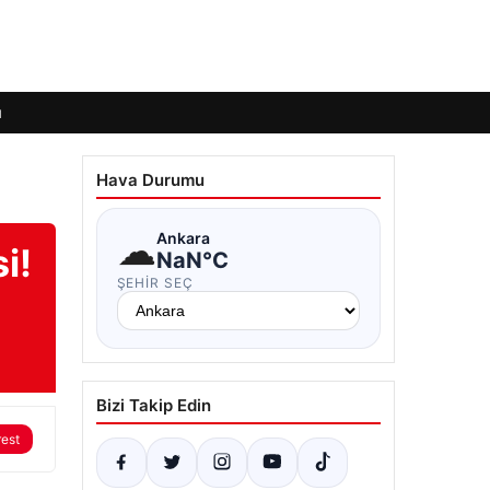
ı
Hava Durumu
☁
Ankara
i!
NaN°C
ŞEHIR SEÇ
Bizi Takip Edin
rest