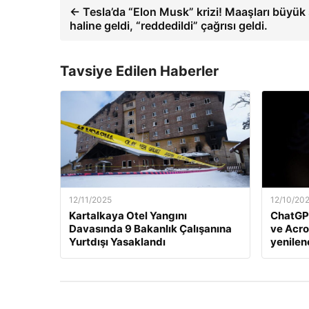
← Tesla’da “Elon Musk” krizi! Maaşları büyük
haline geldi, “reddedildi” çağrısı geldi.
Tavsiye Edilen Haberler
12/11/2025
12/10/20
Kartalkaya Otel Yangını
ChatGP
Davasında 9 Bakanlık Çalışanına
ve Acro
Yurtdışı Yasaklandı
yenile