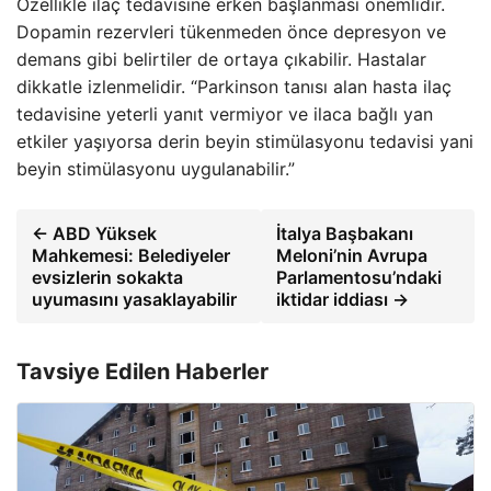
Özellikle ilaç tedavisine erken başlanması önemlidir.
Dopamin rezervleri tükenmeden önce depresyon ve
demans gibi belirtiler de ortaya çıkabilir. Hastalar
dikkatle izlenmelidir. “Parkinson tanısı alan hasta ilaç
tedavisine yeterli yanıt vermiyor ve ilaca bağlı yan
etkiler yaşıyorsa derin beyin stimülasyonu tedavisi yani
beyin stimülasyonu uygulanabilir.”
← ABD Yüksek
İtalya Başbakanı
Mahkemesi: Belediyeler
Meloni’nin Avrupa
evsizlerin sokakta
Parlamentosu’ndaki
uyumasını yasaklayabilir
iktidar iddiası →
Tavsiye Edilen Haberler