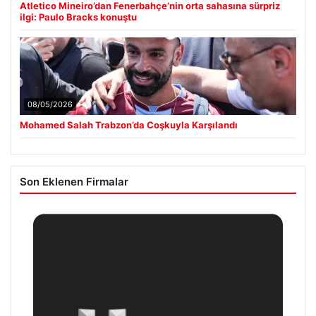
Atletico Mineiro’dan Fenerbahçe’nin orta sahasına sürpriz
ilgi: Paulo Bracks konuştu
08/05/2026
Mohamed Salah Trabzon’da Coşkuyla Karşılandı
Son Eklenen Firmalar