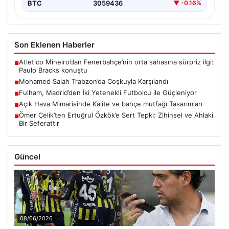
BTC
3059436
▼ -0.16%
Son Eklenen Haberler
Atletico Mineiro’dan Fenerbahçe’nin orta sahasına sürpriz ilgi:
■
Paulo Bracks konuştu
Mohamed Salah Trabzon’da Coşkuyla Karşılandı
■
Fulham, Madrid’den İki Yetenekli Futbolcu ile Güçleniyor
■
Açık Hava Mimarisinde Kalite ve bahçe mutfağı Tasarımları
■
Ömer Çelik’ten Ertuğrul Özkök’e Sert Tepki: Zihinsel ve Ahlaki
■
Bir Seferattır
Güncel
08/06/2026