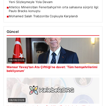
Yeni Sözleşmeyle Yola Devam
Atletico Mineiro’dan Fenerbahçe’nin orta sahasına sürpriz ilgi:
■
Paulo Bracks konuştu
Mohamed Salah Trabzon’da Coşkuyla Karşılandı
■
Güncel
08/08/2026
Mansur Yavaş’tan Ata Çiftliği’ne davet: ‘Tüm hemşehrilerimi
bekliyorum’
08/08/2026