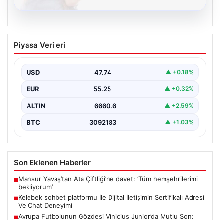
08.08.2026
Kelebek sohbet platformu İle Dijital
Piyasa Verileri
İletişimin Sertifikalı Adresi Ve Chat
Deneyimi
USD
47.74
▲ +0.18%
Sanal ortamında kullanıcıların güvenli bir biçimde iletişim
oluşturması ciddi bir önem ifade etmektedir. Güncel…
EUR
55.25
▲ +0.32%
ALTIN
6660.6
▲ +2.59%
BTC
3092183
▲ +1.03%
Son Eklenen Haberler
Mansur Yavaş’tan Ata Çiftliği’ne davet: ‘Tüm hemşehrilerimi
■
bekliyorum’
Kelebek sohbet platformu İle Dijital İletişimin Sertifikalı Adresi
■
Ve Chat Deneyimi
Avrupa Futbolunun Gözdesi Vinicius Junior’da Mutlu Son:
■