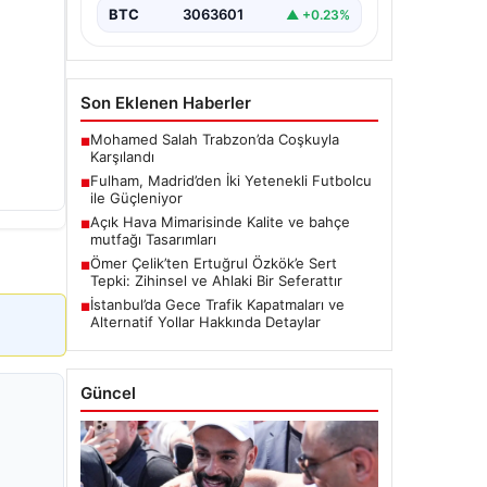
BTC
3063601
▲ +0.23%
Son Eklenen Haberler
Mohamed Salah Trabzon’da Coşkuyla
■
Karşılandı
Fulham, Madrid’den İki Yetenekli Futbolcu
■
ile Güçleniyor
Açık Hava Mimarisinde Kalite ve bahçe
■
mutfağı Tasarımları
Ömer Çelik’ten Ertuğrul Özkök’e Sert
■
Tepki: Zihinsel ve Ahlaki Bir Seferattır
İstanbul’da Gece Trafik Kapatmaları ve
■
Alternatif Yollar Hakkında Detaylar
Güncel