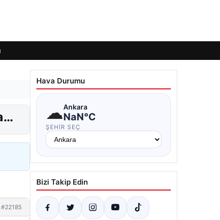
ı
Hava Durumu
☁
Ankara
ma…
NaN°C
ŞEHIR SEÇ
Bizi Takip Edin
#22185