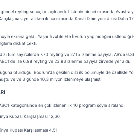
ncel reyting sonuçları açıklandı. Listenin birinci sırasında Avustral
şılaşması yer alırken ikinci sırasında Kanal D’nin yeni dizisi Daha 17
le ekrana geldi. Yaşar İrvül ile Efe İrvül’ün yapımcılığını üstlendiği 
nglerle dikkat çekti.
zi tüm seyircilerde 7.70 reyting ve 27.15 izlenme payıyla, AB’de 6.3
ABC1’de ise 6.98 reyting ve 23.83 izlenme payıyla zirvede yer aldı.
ğuna oturduğu, Bodrum’da çekilen dizi ilk bölümüyle de özellikle Y
muştu ve ve 3 günde 10,3 milyon izlenmeye ulaşmıştı.
RI
C1 kategorisinde en çok izlenen ilk 10 program şöyle sıralandı:
ünya Kupası Karşılaşması 12,66
nya Kupası Karşılaşması 4,51