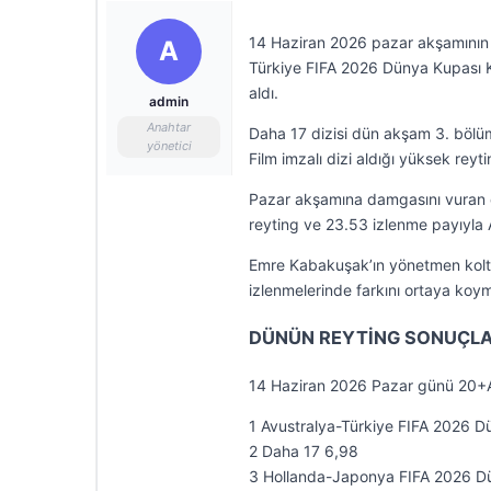
14 Haziran 2026 pazar akşamının gü
A
Türkiye FIFA 2026 Dünya Kupası Kar
aldı.
admin
Anahtar
Daha 17 dizisi dün akşam 3. bölümüy
yönetici
Film imzalı dizi aldığı yüksek reyti
Pazar akşamına damgasını vuran di
reyting ve 23.53 izlenme payıyla 
Emre Kabakuşak’ın yönetmen koltu
izlenmelerinde farkını ortaya koy
DÜNÜN REYTİNG SONUÇLA
14 Haziran 2026 Pazar günü 20+AB
1 Avustralya-Türkiye FIFA 2026 D
2 Daha 17 6,98
3 Hollanda-Japonya FIFA 2026 Dü