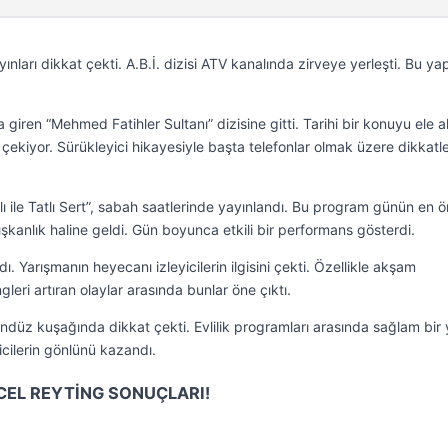
ınları dikkat çekti. A.B.İ. dizisi ATV kanalında zirveye yerleşti. Bu ya
 giren “Mehmed Fatihler Sultanı” dizisine gitti. Tarihi bir konuyu ele al
at çekiyor. Sürükleyici hikayesiyle başta telefonlar olmak üzere dikkatle
ı ile Tatlı Sert”, sabah saatlerinde yayınlandı. Bu program günün en ö
lışkanlık haline geldi. Gün boyunca etkili bir performans gösterdi.
. Yarışmanın heyecanı izleyicilerin ilgisini çekti. Özellikle akşam
gleri artıran olaylar arasında bunlar öne çıktı.
ndüz kuşağında dikkat çekti. Evlilik programları arasında sağlam bir 
yicilerin gönlünü kazandı.
CEL REYTİNG SONUÇLARI!