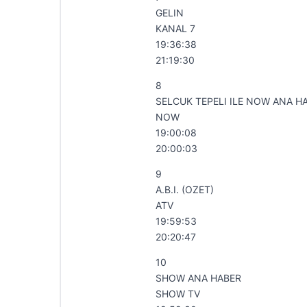
GELIN
KANAL 7
19:36:38
21:19:30
8
SELCUK TEPELI ILE NOW ANA H
NOW
19:00:08
20:00:03
9
A.B.I. (OZET)
ATV
19:59:53
20:20:47
10
SHOW ANA HABER
SHOW TV