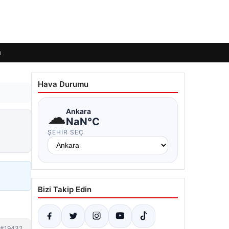
ı
Hava Durumu
☁
Ankara
NaN°C
ŞEHIR SEÇ
Bizi Takip Edin
#19432