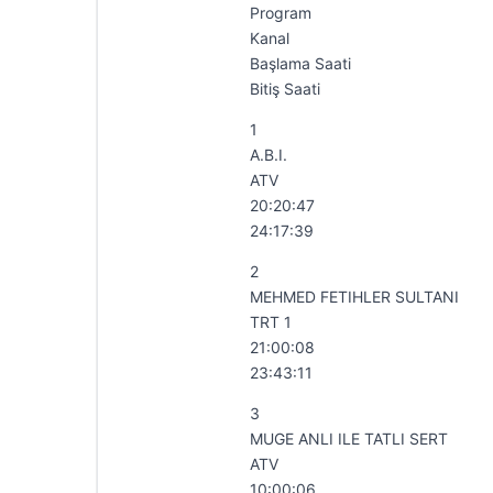
Program
Kanal
Başlama Saati
Bitiş Saati
1
A.B.I.
ATV
20:20:47
24:17:39
2
MEHMED FETIHLER SULTANI
TRT 1
21:00:08
23:43:11
3
MUGE ANLI ILE TATLI SERT
ATV
10:00:06