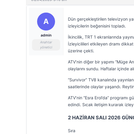
Dün gerçekleştirilen televizyon yay
A
izleyicilerin beğenisini topladı.
admin
İkincilik, TRT 1 ekranlarında yayına
Anahtar
İzleyicilileri etkileyen dramı dikk
yönetici
üzerine çekti.
ATV’nin diğer bir yapımı “Müge Anl
olaylarını sundu. Haftalar içinde a
“Survivor” TV8 kanalında yayınlandı
saatlerinde olaylar yaşandı. Reytin
ATV’nin “Esra Erol’da” programı gü
edindi. Sıcak iletişim kurarak izle
2 HAZİRAN SALI 2026 GÜN
Sıra