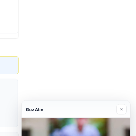
×
Göz Atın