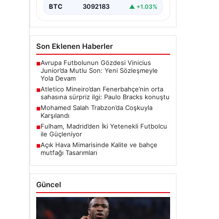
BTC
3092183
▲ +1.03%
Son Eklenen Haberler
Avrupa Futbolunun Gözdesi Vinicius
■
Junior’da Mutlu Son: Yeni Sözleşmeyle
Yola Devam
Atletico Mineiro’dan Fenerbahçe’nin orta
■
sahasına sürpriz ilgi: Paulo Bracks konuştu
Mohamed Salah Trabzon’da Coşkuyla
■
Karşılandı
Fulham, Madrid’den İki Yetenekli Futbolcu
■
ile Güçleniyor
Açık Hava Mimarisinde Kalite ve bahçe
■
mutfağı Tasarımları
Güncel