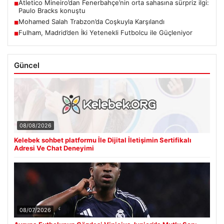
Atletico Mineiro’dan Fenerbahçe’nin orta sahasına sürpriz ilgi:
■
Paulo Bracks konuştu
Mohamed Salah Trabzon’da Coşkuyla Karşılandı
■
Fulham, Madrid’den İki Yetenekli Futbolcu ile Güçleniyor
■
Güncel
08/08/2026
Kelebek sohbet platformu İle Dijital İletişimin Sertifikalı
Adresi Ve Chat Deneyimi
08/07/2026