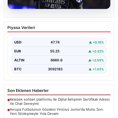
06.08.2026
Atletico Mineiro’dan Fenerbahçe’nin
Piyasa Verileri
orta sahasına sürpriz ilgi: Paulo Bracks
konuştu
USD
47.74
▲ +0.18%
Atletico Mineiro cephesinden Fenerbahçe'nin orta saha
oyuncusu Fred için dikkat çeken bir hamle geldi.…
EUR
55.25
▲ +0.32%
ALTIN
6660.6
▲ +2.59%
BTC
3092183
▲ +1.03%
Son Eklenen Haberler
Kelebek sohbet platformu İle Dijital İletişimin Sertifikalı Adresi
■
Ve Chat Deneyimi
Avrupa Futbolunun Gözdesi Vinicius Junior’da Mutlu Son:
■
Yeni Sözleşmeyle Yola Devam