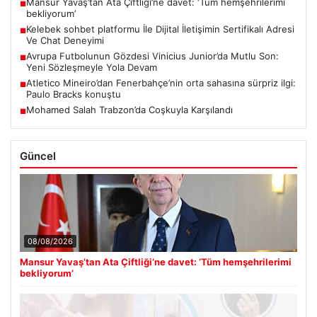
Mansur Yavaş’tan Ata Çiftliği’ne davet: ‘Tüm hemşehrilerimi
■
bekliyorum’
Kelebek sohbet platformu İle Dijital İletişimin Sertifikalı Adresi
■
Ve Chat Deneyimi
Avrupa Futbolunun Gözdesi Vinicius Junior’da Mutlu Son:
■
Yeni Sözleşmeyle Yola Devam
Atletico Mineiro’dan Fenerbahçe’nin orta sahasına sürpriz ilgi:
■
Paulo Bracks konuştu
Mohamed Salah Trabzon’da Coşkuyla Karşılandı
■
Güncel
08/08/2026
Mansur Yavaş’tan Ata Çiftliği’ne davet: ‘Tüm hemşehrilerimi
bekliyorum’