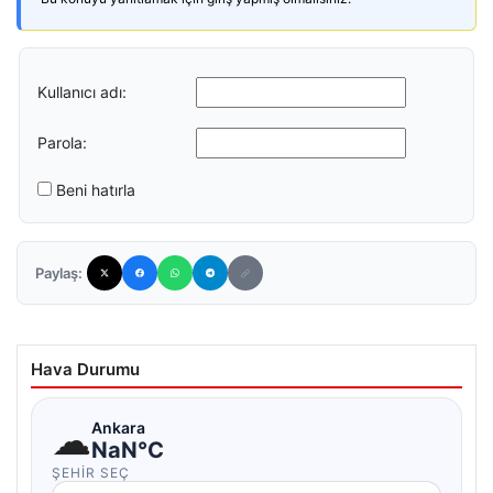
Kullanıcı adı:
Parola:
Beni hatırla
Paylaş:
Hava Durumu
☁
Ankara
NaN°C
ŞEHIR SEÇ