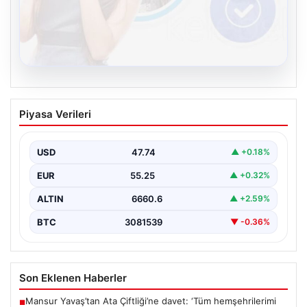
08.08.2026
Kelebek sohbet platformu İle Dijital
Piyasa Verileri
İletişimin Sertifikalı Adresi Ve Chat
Deneyimi
USD
47.74
▲ +0.18%
Sanal ortamında kullanıcıların güvenli bir biçimde iletişim
oluşturması ciddi bir önem ifade etmektedir. Güncel…
EUR
55.25
▲ +0.32%
ALTIN
6660.6
▲ +2.59%
BTC
3081539
▼ -0.36%
Son Eklenen Haberler
Mansur Yavaş’tan Ata Çiftliği’ne davet: ‘Tüm hemşehrilerimi
■