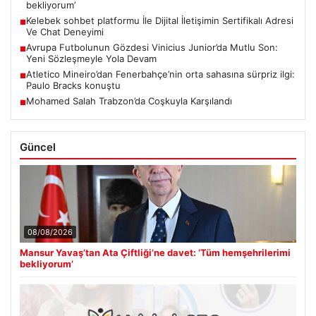
bekliyorum’
Kelebek sohbet platformu İle Dijital İletişimin Sertifikalı Adresi
■
Ve Chat Deneyimi
Avrupa Futbolunun Gözdesi Vinicius Junior’da Mutlu Son:
■
Yeni Sözleşmeyle Yola Devam
Atletico Mineiro’dan Fenerbahçe’nin orta sahasına sürpriz ilgi:
■
Paulo Bracks konuştu
Mohamed Salah Trabzon’da Coşkuyla Karşılandı
■
Güncel
08/08/2026
Mansur Yavaş’tan Ata Çiftliği’ne davet: ‘Tüm hemşehrilerimi
bekliyorum’