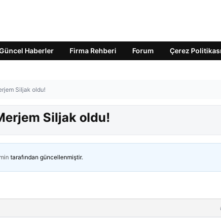
Güncel Haberler
Firma Rehberi
Forum
Çerez Politikas
rjem Siljak oldu!
erjem Siljak oldu!
min
tarafından güncellenmiştir.