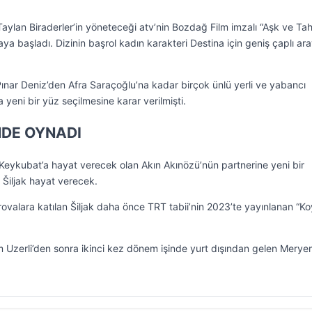
aylan Biraderler’in yöneteceği atv’nin Bozdağ Film imzalı “Aşk ve Tah
ya başladı. Dizinin başrol kadın karakteri Destina için geniş çaplı ara
Pınar Deniz’den Afra Saraçoğlu’na kadar birçok ünlü yerli ve yabancı
eni bir yüz seçilmesine karar verilmişti.
İNDE OYNADI
 Keykubat’a hayat verecek olan Akın Akınözü’nün partnerine yeni bir
 Šiljak hayat verecek.
rovalara katılan Šiljak daha önce TRT tabii’nin 2023’te yayınlanan “K
 Uzerli’den sonra ikinci kez dönem işinde yurt dışından gelen Merye