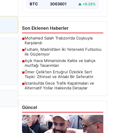
BTC
3063601
▲ +0.23%
Son Eklenen Haberler
Mohamed Salah Trabzon’da Coşkuyla
■
Karşılandı
Fulham, Madrid’den İki Yetenekli Futbolcu
■
ile Güçleniyor
Açık Hava Mimarisinde Kalite ve bahçe
■
mutfağı Tasarımları
Ömer Çelik’ten Ertuğrul Özkök’e Sert
■
Tepki: Zihinsel ve Ahlaki Bir Seferattır
İstanbul’da Gece Trafik Kapatmaları ve
■
Alternatif Yollar Hakkında Detaylar
Güncel