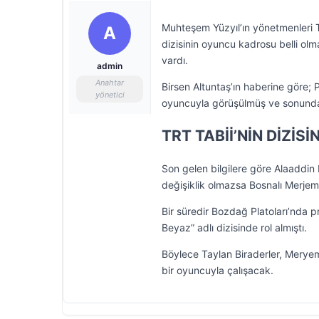
Muhteşem Yüzyıl’ın yönetmenleri T
A
dizisinin oyuncu kadrosu belli olma
vardı.
admin
Anahtar
Birsen Altuntaş’ın haberine göre; 
yönetici
oyuncuyla görüşülmüş ve sonunda y
TRT TABİİ’NİN DİZİS
Son gelen bilgilere göre Alaaddin
değişiklik olmazsa Bosnalı Merjem
Bir süredir Bozdağ Platoları’nda p
Beyaz” adlı dizisinde rol almıştı.
Böylece Taylan Biraderler, Meryem
bir oyuncuyla çalışacak.