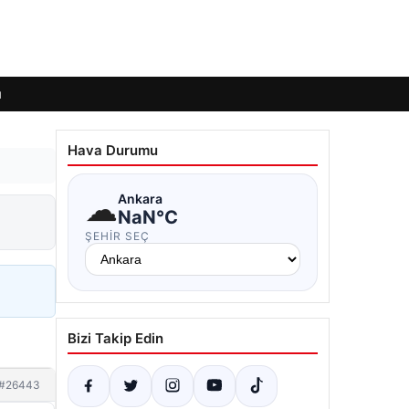
ı
Hava Durumu
☁
Ankara
NaN°C
ŞEHIR SEÇ
Bizi Takip Edin
#26443