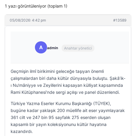
1 yazı görüntüleniyor (toplam 1)
05/08/2026: 4:42 pm
#13589
A
admin
Anahtar yönetici
Geçmişin ilmî birikimini geleceğe taşıyan önemli
çalışmalardan biri daha kültür dünyasıyla buluştu. Şakâ’ik-
ı Nu‘mâniyye ve Zeyillerini kapsayan külliyat kapsamında
Rami Kütüphanesi’nde sergi açılışı ve panel düzenlendi.
Türkiye Yazma Eserler Kurumu Başkanlığı (TÜYEK),
bugüne kadar yaklaşık 200 müellife ait eser yayımlayarak
361 cilt ve 247 bin 95 sayfalık 275 eserden oluşan
kapsamlı bir yayın koleksiyonunu kültür hayatına
kazandırdı.