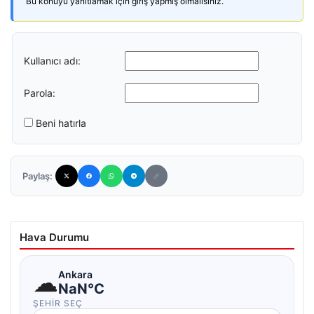
Bu konuyu yanıtlamak için giriş yapmış olmalısınız.
Kullanıcı adı:
Parola:
Beni hatırla
Paylaş:
Hava Durumu
☁
Ankara
NaN°C
ŞEHIR SEÇ