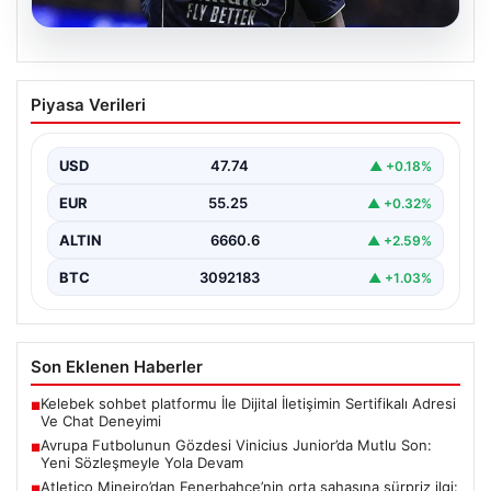
07.08.2026
Avrupa Futbolunun Gözdesi Vinicius
Piyasa Verileri
Junior’da Mutlu Son: Yeni Sözleşmeyle
Yola Devam
USD
47.74
▲ +0.18%
Avrupa futbol arenasında büyük yankı uyandıran
gelişme, Brezilyalı yetenek Vinicius Junior'un
EUR
55.25
▲ +0.32%
kariyerinde yeni bir…
ALTIN
6660.6
▲ +2.59%
BTC
3092183
▲ +1.03%
Son Eklenen Haberler
Kelebek sohbet platformu İle Dijital İletişimin Sertifikalı Adresi
■
Ve Chat Deneyimi
Avrupa Futbolunun Gözdesi Vinicius Junior’da Mutlu Son:
■
Yeni Sözleşmeyle Yola Devam
Atletico Mineiro’dan Fenerbahçe’nin orta sahasına sürpriz ilgi:
■