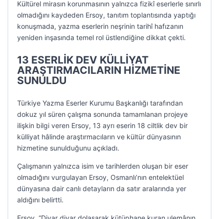
Kültürel mirasın korunmasının yalnızca fizikî eserlerle sınırlı
olmadığını kaydeden Ersoy, tanıtım toplantısında yaptığı
konuşmada, yazma eserlerin neşrinin tarihî hafızanın
yeniden inşasında temel rol üstlendiğine dikkat çekti.
13 ESERLİK DEV KÜLLİYAT
ARAŞTIRMACILARIN HİZMETİNE
SUNULDU
Türkiye Yazma Eserler Kurumu Başkanlığı tarafından
dokuz yıl süren çalışma sonunda tamamlanan projeye
ilişkin bilgi veren Ersoy, 13 ayrı eserin 18 ciltlik dev bir
külliyat hâlinde araştırmacıların ve kültür dünyasının
hizmetine sunulduğunu açıkladı.
Çalışmanın yalnızca isim ve tarihlerden oluşan bir eser
olmadığını vurgulayan Ersoy, Osmanlı’nın entelektüel
dünyasına dair canlı detayların da satır aralarında yer
aldığını belirtti.
Ersoy, “Diyar diyar dolaşarak kütüphane kuran ulemânın