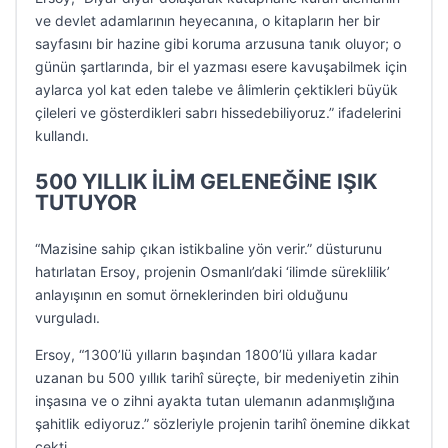
ve devlet adamlarının heyecanına, o kitapların her bir
sayfasını bir hazine gibi koruma arzusuna tanık oluyor; o
günün şartlarında, bir el yazması esere kavuşabilmek için
aylarca yol kat eden talebe ve âlimlerin çektikleri büyük
çileleri ve gösterdikleri sabrı hissedebiliyoruz.” ifadelerini
kullandı.
500 YILLIK İLİM GELENEĞİNE IŞIK
TUTUYOR
“Mazisine sahip çıkan istikbaline yön verir.” düsturunu
hatırlatan Ersoy, projenin Osmanlı’daki ‘ilimde süreklilik’
anlayışının en somut örneklerinden biri olduğunu
vurguladı.
Ersoy, “1300’lü yılların başından 1800’lü yıllara kadar
uzanan bu 500 yıllık tarihî süreçte, bir medeniyetin zihin
inşasına ve o zihni ayakta tutan ulemanın adanmışlığına
şahitlik ediyoruz.” sözleriyle projenin tarihî önemine dikkat
çekti.