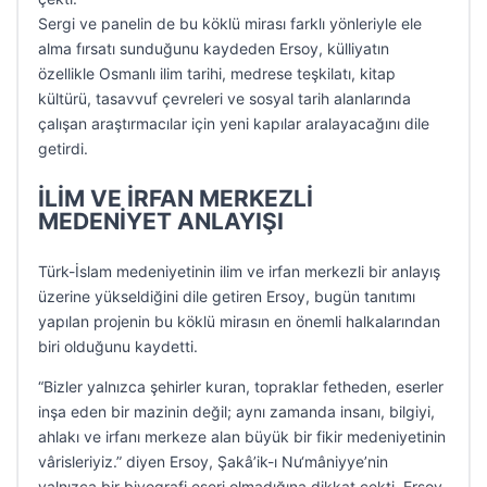
Sergi ve panelin de bu köklü mirası farklı yönleriyle ele
alma fırsatı sunduğunu kaydeden Ersoy, külliyatın
özellikle Osmanlı ilim tarihi, medrese teşkilatı, kitap
kültürü, tasavvuf çevreleri ve sosyal tarih alanlarında
çalışan araştırmacılar için yeni kapılar aralayacağını dile
getirdi.
İLİM VE İRFAN MERKEZLİ
MEDENİYET ANLAYIŞI
Türk-İslam medeniyetinin ilim ve irfan merkezli bir anlayış
üzerine yükseldiğini dile getiren Ersoy, bugün tanıtımı
yapılan projenin bu köklü mirasın en önemli halkalarından
biri olduğunu kaydetti.
“Bizler yalnızca şehirler kuran, topraklar fetheden, eserler
inşa eden bir mazinin değil; aynı zamanda insanı, bilgiyi,
ahlakı ve irfanı merkeze alan büyük bir fikir medeniyetinin
vârisleriyiz.” diyen Ersoy, Şakâ’ik-ı Nu‘mâniyye’nin
yalnızca bir biyografi eseri olmadığına dikkat çekti. Ersoy,