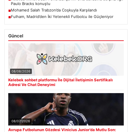
Paulo Bracks konuştu
Mohamed Salah Trabzon’da Coşkuyla Karşılandı
■
Fulham, Madrid’den İki Yetenekli Futbolcu ile Güçleniyor
■
Güncel
08/08/2026
Kelebek sohbet platformu İle Dijital İletişimin Sertifikalı
Adresi Ve Chat Deneyimi
08/07/2026
Avrupa Futbolunun Gözdesi Vinicius Junior’da Mutlu Son: