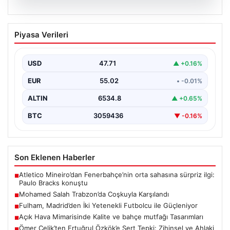
05.08.2026
Mohamed Salah Trabzon’da Coşkuyla
Piyasa Verileri
Karşılandı
Trabzonspor'un yeni transferi Mohamed Salah, yoğun
ilgi ve büyük heyecan eşliğinde Trabzon'a geldi.
USD
47.71
▲ +0.16%
Dünyaca…
EUR
55.02
• -0.01%
ALTIN
6534.8
▲ +0.65%
BTC
3059436
▼ -0.16%
Son Eklenen Haberler
Atletico Mineiro’dan Fenerbahçe’nin orta sahasına sürpriz ilgi:
■
Paulo Bracks konuştu
Mohamed Salah Trabzon’da Coşkuyla Karşılandı
■
Fulham, Madrid’den İki Yetenekli Futbolcu ile Güçleniyor
■
Açık Hava Mimarisinde Kalite ve bahçe mutfağı Tasarımları
■
Ömer Çelik’ten Ertuğrul Özkök’e Sert Tepki: Zihinsel ve Ahlaki
■