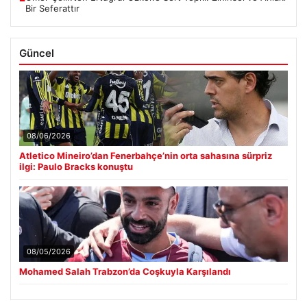
Bir Seferattır
Güncel
08/06/2026
Atletico Mineiro’dan Fenerbahçe’nin orta sahasına sürpriz
ilgi: Paulo Bracks konuştu
08/05/2026
Mohamed Salah Trabzon’da Coşkuyla Karşılandı