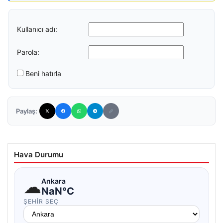
Kullanıcı adı:
Parola:
Beni hatırla
Paylaş:
Hava Durumu
☁
Ankara
NaN°C
ŞEHIR SEÇ