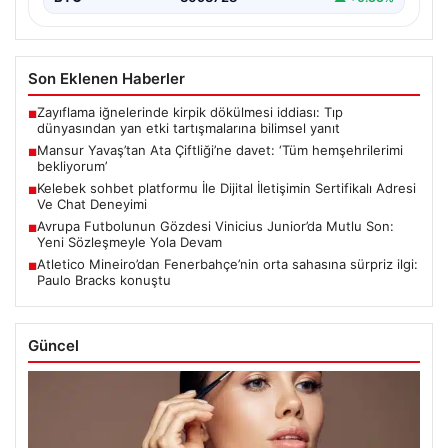
EUR
55.19
▼ -0.06%
ALTIN
6639.0
▼ -0.32%
BTC
3093728
▲ +0.33%
Son Eklenen Haberler
Zayıflama iğnelerinde kirpik dökülmesi iddiası: Tıp
■
dünyasından yan etki tartışmalarına bilimsel yanıt
Mansur Yavaş’tan Ata Çiftliği’ne davet: ‘Tüm hemşehrilerimi
■
bekliyorum’
Kelebek sohbet platformu İle Dijital İletişimin Sertifikalı Adresi
■
Ve Chat Deneyimi
Avrupa Futbolunun Gözdesi Vinicius Junior’da Mutlu Son:
■
Yeni Sözleşmeyle Yola Devam
Atletico Mineiro’dan Fenerbahçe’nin orta sahasına sürpriz ilgi:
■
Paulo Bracks konuştu
Güncel