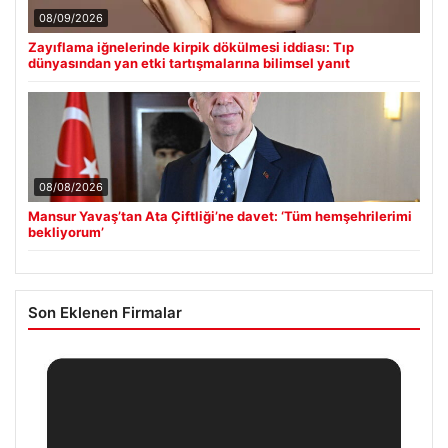
08/09/2026
Zayıflama iğnelerinde kirpik dökülmesi iddiası: Tıp
dünyasından yan etki tartışmalarına bilimsel yanıt
08/08/2026
Mansur Yavaş’tan Ata Çiftliği’ne davet: ‘Tüm hemşehrilerimi
bekliyorum’
Son Eklenen Firmalar