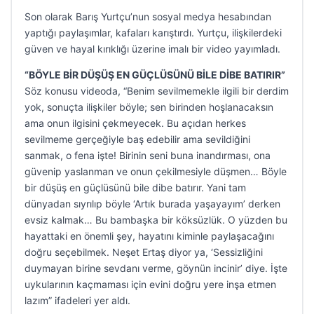
Son olarak Barış Yurtçu’nun sosyal medya hesabından
yaptığı paylaşımlar, kafaları karıştırdı. Yurtçu, ilişkilerdeki
güven ve hayal kırıklığı üzerine imalı bir video yayımladı.
“BÖYLE BİR DÜŞÜŞ EN GÜÇLÜSÜNÜ BİLE DİBE BATIRIR”
Söz konusu videoda, “Benim sevilmemekle ilgili bir derdim
yok, sonuçta ilişkiler böyle; sen birinden hoşlanacaksın
ama onun ilgisini çekmeyecek. Bu açıdan herkes
sevilmeme gerçeğiyle baş edebilir ama sevildiğini
sanmak, o fena işte! Birinin seni buna inandırması, ona
güvenip yaslanman ve onun çekilmesiyle düşmen… Böyle
bir düşüş en güçlüsünü bile dibe batırır. Yani tam
dünyadan sıyrılıp böyle ‘Artık burada yaşayayım’ derken
evsiz kalmak… Bu bambaşka bir köksüzlük. O yüzden bu
hayattaki en önemli şey, hayatını kiminle paylaşacağını
doğru seçebilmek. Neşet Ertaş diyor ya, ‘Sessizliğini
duymayan birine sevdanı verme, göynün incinir’ diye. İşte
uykularının kaçmaması için evini doğru yere inşa etmen
lazım” ifadeleri yer aldı.