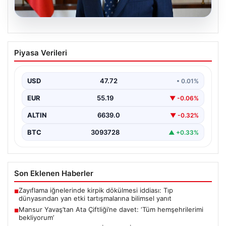
08.08.2026
Mansur Yavaş’tan Ata Çiftliği’ne davet:
Piyasa Verileri
‘Tüm hemşehrilerimi bekliyorum’
{ "title": "Mansur Yavaş’tan Ata Çiftliği’ne Davet:
Ankaralılara Doğa ve Üretimle Buluşma Çağrısı",
USD
47.72
• 0.01%
"content":…
EUR
55.19
▼ -0.06%
ALTIN
6639.0
▼ -0.32%
BTC
3093728
▲ +0.33%
Son Eklenen Haberler
Zayıflama iğnelerinde kirpik dökülmesi iddiası: Tıp
■
dünyasından yan etki tartışmalarına bilimsel yanıt
Mansur Yavaş’tan Ata Çiftliği’ne davet: ‘Tüm hemşehrilerimi
■
bekliyorum’