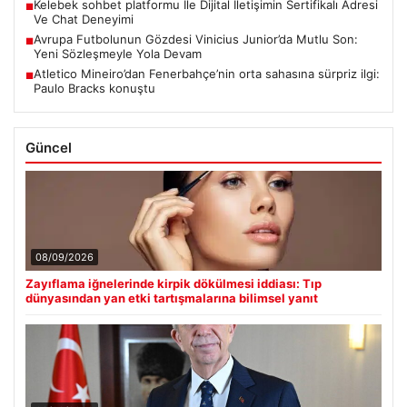
Kelebek sohbet platformu İle Dijital İletişimin Sertifikalı Adresi
■
Ve Chat Deneyimi
Avrupa Futbolunun Gözdesi Vinicius Junior’da Mutlu Son:
■
Yeni Sözleşmeyle Yola Devam
Atletico Mineiro’dan Fenerbahçe’nin orta sahasına sürpriz ilgi:
■
Paulo Bracks konuştu
Güncel
08/09/2026
Zayıflama iğnelerinde kirpik dökülmesi iddiası: Tıp
dünyasından yan etki tartışmalarına bilimsel yanıt