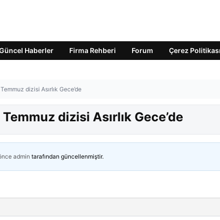
Güncel Haberler
Firma Rehberi
Forum
Çerez Politikas
Temmuz dizisi Asırlık Gece’de
 Temmuz dizisi Asırlık Gece’de
 önce
admin
tarafından güncellenmiştir.