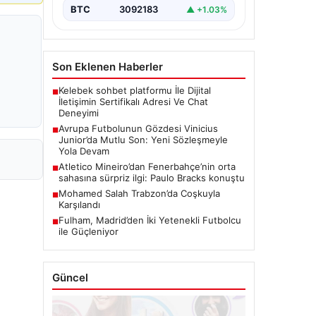
BTC
3092183
▲ +1.03%
Son Eklenen Haberler
Kelebek sohbet platformu İle Dijital
■
İletişimin Sertifikalı Adresi Ve Chat
Deneyimi
Avrupa Futbolunun Gözdesi Vinicius
■
Junior’da Mutlu Son: Yeni Sözleşmeyle
Yola Devam
Atletico Mineiro’dan Fenerbahçe’nin orta
■
sahasına sürpriz ilgi: Paulo Bracks konuştu
Mohamed Salah Trabzon’da Coşkuyla
■
Karşılandı
Fulham, Madrid’den İki Yetenekli Futbolcu
■
ile Güçleniyor
Güncel