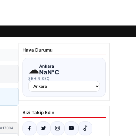
ı
Hava Durumu
☁
Ankara
NaN°C
ŞEHIR SEÇ
Bizi Takip Edin
#17094