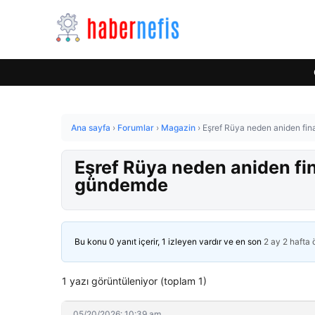
Ana sayfa
›
Forumlar
›
Magazin
›
Eşref Rüya neden aniden fin
Eşref Rüya neden aniden fin
gündemde
Bu konu 0 yanıt içerir, 1 izleyen vardır ve en son
2 ay 2 hafta
1 yazı görüntüleniyor (toplam 1)
05/20/2026: 10:39 am