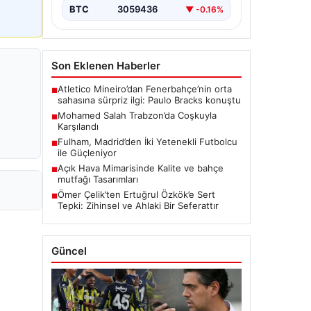
BTC
3059436
▼ -0.16%
Son Eklenen Haberler
Atletico Mineiro’dan Fenerbahçe’nin orta
■
sahasına sürpriz ilgi: Paulo Bracks konuştu
Mohamed Salah Trabzon’da Coşkuyla
■
Karşılandı
Fulham, Madrid’den İki Yetenekli Futbolcu
■
ile Güçleniyor
Açık Hava Mimarisinde Kalite ve bahçe
■
mutfağı Tasarımları
Ömer Çelik’ten Ertuğrul Özkök’e Sert
■
Tepki: Zihinsel ve Ahlaki Bir Seferattır
Güncel