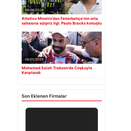
08/06/2026
Atletico Mineiro’dan Fenerbahçe’nin orta
sahasına sürpriz ilgi: Paulo Bracks konuştu
08/05/2026
Mohamed Salah Trabzon’da Coşkuyla
Karşılandı
Son Eklenen Firmalar