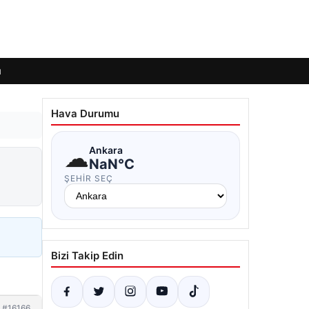
ı
Hava Durumu
☁
Ankara
NaN°C
ŞEHIR SEÇ
Bizi Takip Edin
#16166