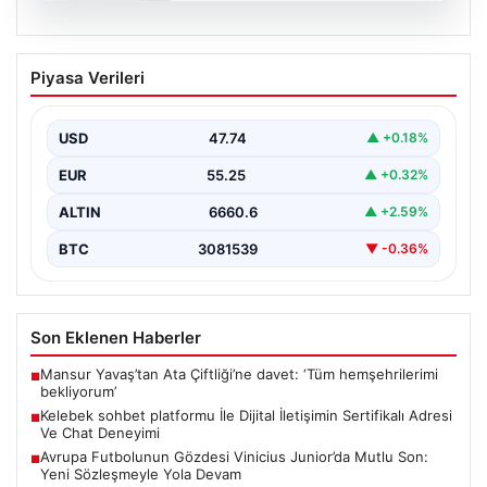
08.08.2026
Kelebek sohbet platformu İle Dijital
Piyasa Verileri
İletişimin Sertifikalı Adresi Ve Chat
Deneyimi
USD
47.74
▲ +0.18%
Sanal ortamında kullanıcıların güvenli bir biçimde iletişim
oluşturması ciddi bir önem ifade etmektedir. Güncel…
EUR
55.25
▲ +0.32%
ALTIN
6660.6
▲ +2.59%
BTC
3081539
▼ -0.36%
Son Eklenen Haberler
Mansur Yavaş’tan Ata Çiftliği’ne davet: ‘Tüm hemşehrilerimi
■
bekliyorum’
Kelebek sohbet platformu İle Dijital İletişimin Sertifikalı Adresi
■
Ve Chat Deneyimi
Avrupa Futbolunun Gözdesi Vinicius Junior’da Mutlu Son:
■
Yeni Sözleşmeyle Yola Devam