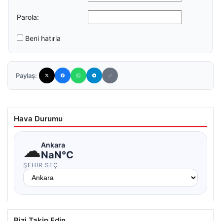
Parola:
Beni hatırla
Paylaş:
Hava Durumu
☁
Ankara
NaN°C
ŞEHIR SEÇ
Bizi Takip Edin