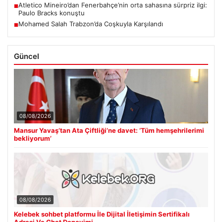
Atletico Mineiro’dan Fenerbahçe’nin orta sahasına sürpriz ilgi:
■
Paulo Bracks konuştu
Mohamed Salah Trabzon’da Coşkuyla Karşılandı
■
Güncel
08/08/2026
Mansur Yavaş’tan Ata Çiftliği’ne davet: ‘Tüm hemşehrilerimi
bekliyorum’
08/08/2026
Kelebek sohbet platformu İle Dijital İletişimin Sertifikalı
Adresi Ve Chat Deneyimi