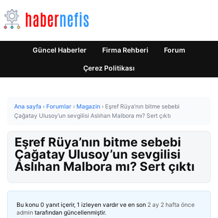
Güncel Haberler
Firma Rehberi
Forum
Çerez Politikası
Ana sayfa
›
Forumlar
›
Magazin
›
Eşref Rüya’nın bitme sebebi
Çağatay Ulusoy’un sevgilisi Aslıhan Malbora mı? Sert çıktı
Eşref Rüya’nın bitme sebebi
Çağatay Ulusoy’un sevgilisi
Aslıhan Malbora mı? Sert çıktı
Bu konu 0 yanıt içerir, 1 izleyen vardır ve en son
2 ay 2 hafta önce
admin
tarafından güncellenmiştir.