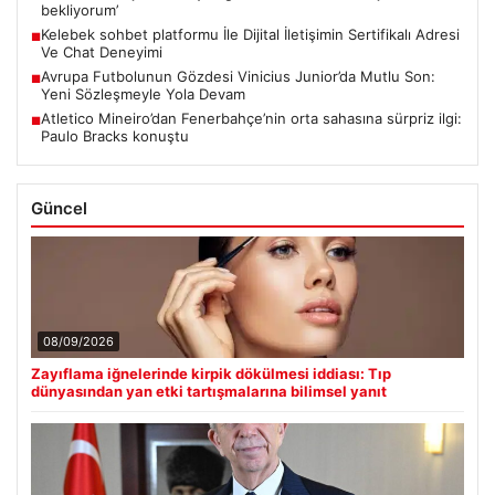
bekliyorum’
Kelebek sohbet platformu İle Dijital İletişimin Sertifikalı Adresi
■
Ve Chat Deneyimi
Avrupa Futbolunun Gözdesi Vinicius Junior’da Mutlu Son:
■
Yeni Sözleşmeyle Yola Devam
Atletico Mineiro’dan Fenerbahçe’nin orta sahasına sürpriz ilgi:
■
Paulo Bracks konuştu
Güncel
08/09/2026
Zayıflama iğnelerinde kirpik dökülmesi iddiası: Tıp
dünyasından yan etki tartışmalarına bilimsel yanıt