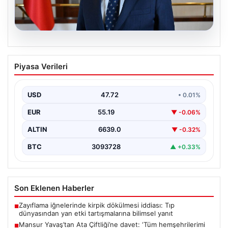
08.08.2026
Mansur Yavaş’tan Ata Çiftliği’ne davet:
Piyasa Verileri
‘Tüm hemşehrilerimi bekliyorum’
{ "title": "Mansur Yavaş’tan Ata Çiftliği’ne Davet:
Ankaralılara Doğa ve Üretimle Buluşma Çağrısı",
USD
47.72
• 0.01%
"content":…
EUR
55.19
▼ -0.06%
ALTIN
6639.0
▼ -0.32%
BTC
3093728
▲ +0.33%
Son Eklenen Haberler
Zayıflama iğnelerinde kirpik dökülmesi iddiası: Tıp
■
dünyasından yan etki tartışmalarına bilimsel yanıt
Mansur Yavaş’tan Ata Çiftliği’ne davet: ‘Tüm hemşehrilerimi
■