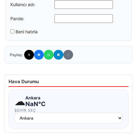
Kullanıcı adı:
Parola:
Beni hatırla
Paylaş:
Hava Durumu
☁
Ankara
NaN°C
ŞEHIR SEÇ