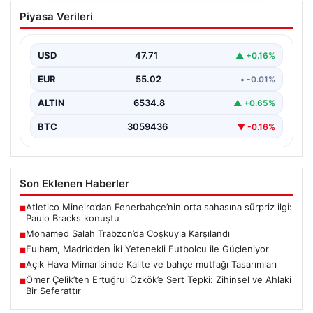
Mohamed Salah Trabzon’da Coşkuyla
Piyasa Verileri
Karşılandı
Trabzonspor'un yeni transferi Mohamed Salah, yoğun
ilgi ve büyük heyecan eşliğinde Trabzon'a geldi.
USD
47.71
▲ +0.16%
Dünyaca…
EUR
55.02
• -0.01%
ALTIN
6534.8
▲ +0.65%
BTC
3059436
▼ -0.16%
Son Eklenen Haberler
Atletico Mineiro’dan Fenerbahçe’nin orta sahasına sürpriz ilgi:
■
Paulo Bracks konuştu
Mohamed Salah Trabzon’da Coşkuyla Karşılandı
■
Fulham, Madrid’den İki Yetenekli Futbolcu ile Güçleniyor
■
Açık Hava Mimarisinde Kalite ve bahçe mutfağı Tasarımları
■
Ömer Çelik’ten Ertuğrul Özkök’e Sert Tepki: Zihinsel ve Ahlaki
■
Bir Seferattır