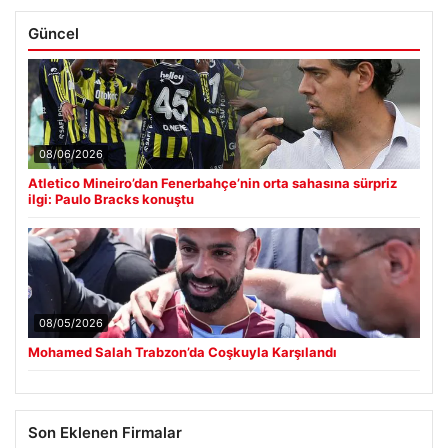
Güncel
08/06/2026
Atletico Mineiro’dan Fenerbahçe’nin orta sahasına sürpriz
ilgi: Paulo Bracks konuştu
08/05/2026
Mohamed Salah Trabzon’da Coşkuyla Karşılandı
Son Eklenen Firmalar