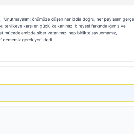
an, “Unutmayalım; önümüze düşen her iddia doğru, her paylaşım gerç
 bu tehlikeye karşı en güçlü kalkanımız; bireysel farkındalığımız ve
kat mücadelemizde siber vatanımızı hep birlikte savunmamız,
r’ dememiz gerekiyor” dedi.