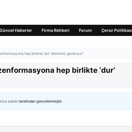
Güncel Haberler
Firma Rehberi
Forum
Çerez Politikas
zenformasyona hep birlikte ‘dur’ dememiz gerekiyor”
zenformasyona hep birlikte ‘dur’
 önce
admin
tarafından güncellenmiştir.