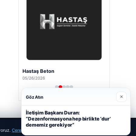
Hastaş Beton
05/26/2026
×
Göz Atın
İletişim Başkanı Duran:
“Dezenformasyona hep birlikte ‘dur’
dememiz gerekiyor”
ıyoruz.
Çerez Politikamız
Reddet
Kabul Et