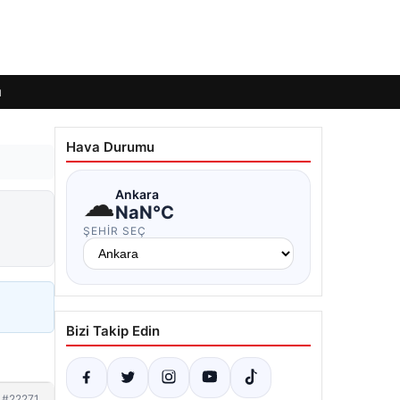
ı
Hava Durumu
☁
Ankara
NaN°C
ŞEHIR SEÇ
Bizi Takip Edin
#22271