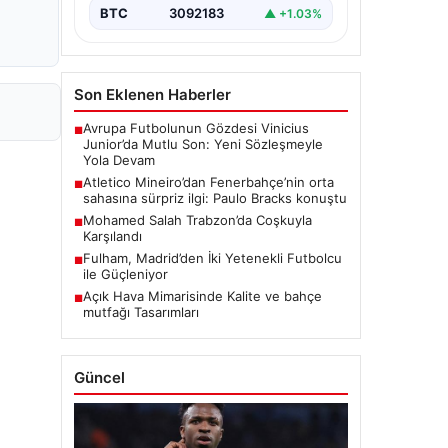
BTC
3092183
▲ +1.03%
Son Eklenen Haberler
Avrupa Futbolunun Gözdesi Vinicius
■
Junior’da Mutlu Son: Yeni Sözleşmeyle
Yola Devam
Atletico Mineiro’dan Fenerbahçe’nin orta
■
sahasına sürpriz ilgi: Paulo Bracks konuştu
Mohamed Salah Trabzon’da Coşkuyla
■
Karşılandı
Fulham, Madrid’den İki Yetenekli Futbolcu
■
ile Güçleniyor
Açık Hava Mimarisinde Kalite ve bahçe
■
mutfağı Tasarımları
Güncel