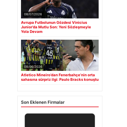
08/07/2026
Avrupa Futbolunun Gözdesi Vinicius
Junior’da Mutlu Son: Yeni Sözleşmeyle
Yola Devam
08/06/2026
Atletico Mineiro’dan Fenerbahçe’nin orta
sahasına sürpriz ilgi: Paulo Bracks konuştu
Son Eklenen Firmalar