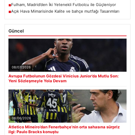
Fulham, Madrid’den İki Yetenekli Futbolcu ile Güçleniyor
■
Açık Hava Mimarisinde Kalite ve bahçe mutfağı Tasarımları
■
Güncel
08/07/2026
Avrupa Futbolunun Gözdesi Vinicius Junior’da Mutlu Son:
Yeni Sözleşmeyle Yola Devam
08/06/2026
Atletico Mineiro’dan Fenerbahçe’nin orta sahasına sürpriz
ilgi: Paulo Bracks konuştu