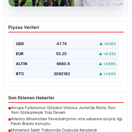
06.08.2026
Atletico Mineiro’dan Fenerbahçe’nin
Piyasa Verileri
orta sahasına sürpriz ilgi: Paulo Bracks
konuştu
USD
47.74
▲ +0.18%
Atletico Mineiro cephesinden Fenerbahçe'nin orta saha
oyuncusu Fred için dikkat çeken bir hamle geldi.…
EUR
55.25
▲ +0.32%
ALTIN
6660.6
▲ +2.59%
BTC
3092183
▲ +1.03%
Son Eklenen Haberler
Avrupa Futbolunun Gözdesi Vinicius Junior’da Mutlu Son:
■
Yeni Sözleşmeyle Yola Devam
Atletico Mineiro’dan Fenerbahçe’nin orta sahasına sürpriz ilgi:
■
Paulo Bracks konuştu
Mohamed Salah Trabzon’da Coşkuyla Karşılandı
■