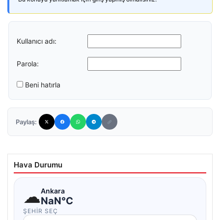
Kullanıcı adı:
Parola:
Beni hatırla
Paylaş:
Hava Durumu
☁
Ankara
NaN°C
ŞEHIR SEÇ