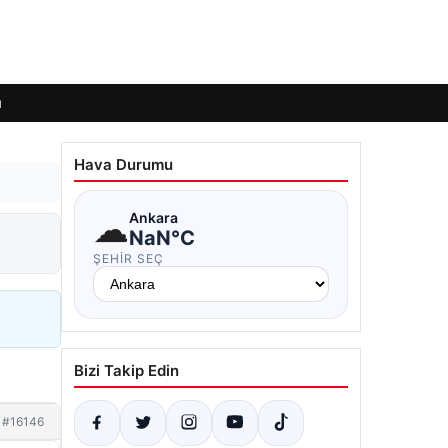
ı
Hava Durumu
☁
Ankara
NaN°C
ŞEHIR SEÇ
Bizi Takip Edin
#16146