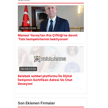
08/08/2026
Mansur Yavaş’tan Ata Çiftliği’ne davet:
‘Tüm hemşehrilerimi bekliyorum’
08/08/2026
Kelebek sohbet platformu İle Dijital
İletişimin Sertifikalı Adresi Ve Chat
Deneyimi
Son Eklenen Firmalar