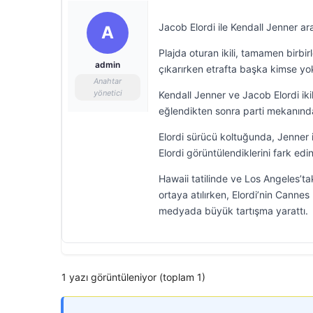
Jacob Elordi ile Kendall Jenner 
A
Plajda oturan ikili, tamamen birbir
admin
çıkarırken etrafta başka kimse yok
Anahtar
yönetici
Kendall Jenner ve Jacob Elordi iki
eğlendikten sonra parti mekanında
Elordi sürücü koltuğunda, Jenner 
Elordi görüntülendiklerini fark edin
Hawaii tatilinde ve Los Angeles’tak
ortaya atılırken, Elordi’nin Cannes
medyada büyük tartışma yarattı.
1 yazı görüntüleniyor (toplam 1)