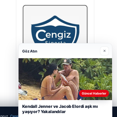
×
Göz Atın
Hastaş Beton
05/26/2026
Güncel Haberler
Kendall Jenner ve Jacob Elordi aşk mı
yaşıyor? Yakalandılar
ıyoruz.
Çerez Politikamız
Reddet
Kabul Et