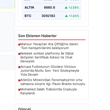
bir biçimde iletişim oluşturması ciddi
bir önem ifade etmektedir. Güncel…
ALTIN
6660.6
▲ +2.59%
BTC
3092183
▲ +1.03%
Son Eklenen Haberler
Mansur Yavaş’tan Ata Çiftliği’ne davet:
■
‘Tüm hemşehrilerimi bekliyorum’
Kelebek sohbet platformu İle Dijital
■
İletişimin Sertifikalı Adresi Ve Chat
Deneyimi
Avrupa Futbolunun Gözdesi Vinicius
■
Junior’da Mutlu Son: Yeni Sözleşmeyle
Yola Devam
Atletico Mineiro’dan Fenerbahçe’nin orta
■
sahasına sürpriz ilgi: Paulo Bracks konuştu
Mohamed Salah Trabzon’da Coşkuyla
■
Karşılandı
Güncel