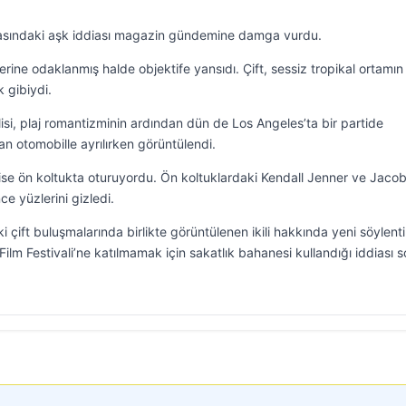
arasındaki aşk iddiası magazin gündemine damga vurdu.
lerine odaklanmış halde objektife yansıdı. Çift, sessiz tropikal ortamın 
 gibiydi.
lisi, plaj romantizminin ardından dün de Los Angeles’ta bir partide
n otomobille ayrılırken görüntülendi.
ise ön koltukta oturuyordu. Ön koltuklardaki Kendall Jenner ve Jaco
ce yüzlerini gizledi.
i çift buluşmalarında birlikte görüntülenen ikili hakkında yeni söylenti
 Film Festivali’ne katılmamak için sakatlık bahanesi kullandığı iddiası 