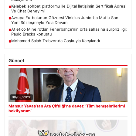
Kelebek sohbet platformu İle Dijital İletişimin Sertifikalı Adresi
■
Ve Chat Deneyimi
Avrupa Futbolunun Gözdesi Vinicius Junior’da Mutlu Son:
■
Yeni Sözleşmeyle Yola Devam
Atletico Mineiro’dan Fenerbahçe’nin orta sahasına sürpriz ilgi:
■
Paulo Bracks konuştu
Mohamed Salah Trabzon’da Coşkuyla Karşılandı
■
Güncel
08/08/2026
Mansur Yavaş’tan Ata Çiftliği’ne davet: ‘Tüm hemşehrilerimi
bekliyorum’