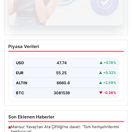
08.08.2026
Kelebek sohbet platformu İle Dijital
Piyasa Verileri
İletişimin Sertifikalı Adresi Ve Chat
Deneyimi
USD
47.74
▲ +0.18%
Sanal ortamında kullanıcıların güvenli bir biçimde iletişim
oluşturması ciddi bir önem ifade etmektedir. Güncel…
EUR
55.25
▲ +0.32%
ALTIN
6660.6
▲ +2.59%
BTC
3081539
▼ -0.36%
Son Eklenen Haberler
Mansur Yavaş’tan Ata Çiftliği’ne davet: ‘Tüm hemşehrilerimi
■
bekliyorum’