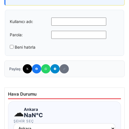
Kullanıcı adı:
Parola:
Beni hatırla
Paylaş:
Hava Durumu
☁
Ankara
NaN°C
ŞEHIR SEÇ