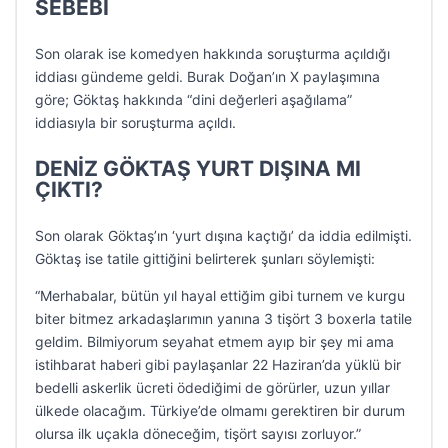
SEBEBİ
Son olarak ise komedyen hakkında soruşturma açıldığı
iddiası gündeme geldi. Burak Doğan’ın X paylaşımına
göre; Göktaş hakkında “dini değerleri aşağılama”
iddiasıyla bir soruşturma açıldı.
DENİZ GÖKTAŞ YURT DIŞINA MI
ÇIKTI?
Son olarak Göktaş’ın ‘yurt dışına kaçtığı’ da iddia edilmişti.
Göktaş ise tatile gittiğini belirterek şunları söylemişti:
“Merhabalar, bütün yıl hayal ettiğim gibi turnem ve kurgu
biter bitmez arkadaşlarımın yanına 3 tişört 3 boxerla tatile
geldim. Bilmiyorum seyahat etmem ayıp bir şey mi ama
istihbarat haberi gibi paylaşanlar 22 Haziran’da yüklü bir
bedelli askerlik ücreti ödediğimi de görürler, uzun yıllar
ülkede olacağım. Türkiye’de olmamı gerektiren bir durum
olursa ilk uçakla döneceğim, tişört sayısı zorluyor.”