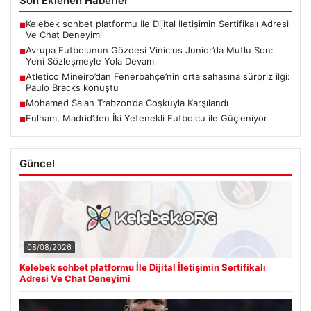
Son Eklenen Haberler
Kelebek sohbet platformu İle Dijital İletişimin Sertifikalı Adresi
■
Ve Chat Deneyimi
Avrupa Futbolunun Gözdesi Vinicius Junior’da Mutlu Son:
■
Yeni Sözleşmeyle Yola Devam
Atletico Mineiro’dan Fenerbahçe’nin orta sahasına sürpriz ilgi:
■
Paulo Bracks konuştu
Mohamed Salah Trabzon’da Coşkuyla Karşılandı
■
Fulham, Madrid’den İki Yetenekli Futbolcu ile Güçleniyor
■
Güncel
08/08/2026
Kelebek sohbet platformu İle Dijital İletişimin Sertifikalı
Adresi Ve Chat Deneyimi