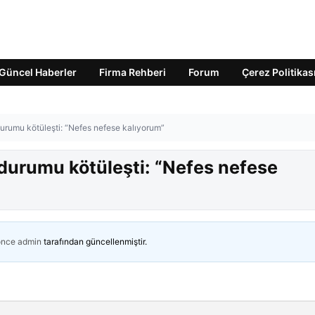
Güncel Haberler
Firma Rehberi
Forum
Çerez Politikas
durumu kötüleşti: “Nefes nefese kalıyorum”
 durumu kötüleşti: “Nefes nefese
önce
admin
tarafından güncellenmiştir.