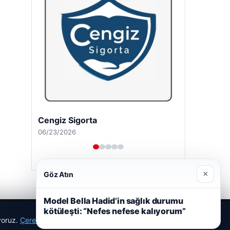
Cengiz Sigorta
06/23/2026
×
Göz Atın
Model Bella Hadid’in sağlık durumu
kötüleşti: “Nefes nefese kalıyorum”
ıyoruz.
Çerez Politikamız
Reddet
Kabul Et