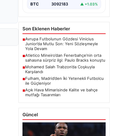
BTC
3092183
▲ +1.03%
Son Eklenen Haberler
Avrupa Futbolunun Gözdesi Vinicius
■
Junior’da Mutlu Son: Yeni Sözleşmeyle
Yola Devam
Atletico Mineiro’dan Fenerbahçe’nin orta
■
sahasına sürpriz ilgi: Paulo Bracks konuştu
Mohamed Salah Trabzon’da Coşkuyla
■
Karşılandı
Fulham, Madrid’den İki Yetenekli Futbolcu
■
ile Güçleniyor
Açık Hava Mimarisinde Kalite ve bahçe
■
mutfağı Tasarımları
Güncel