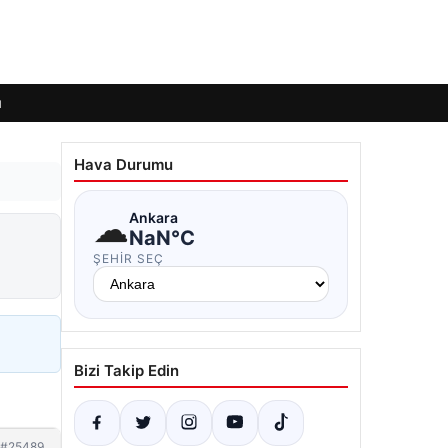
ı
Hava Durumu
☁
Ankara
NaN°C
ŞEHIR SEÇ
Bizi Takip Edin
#25489