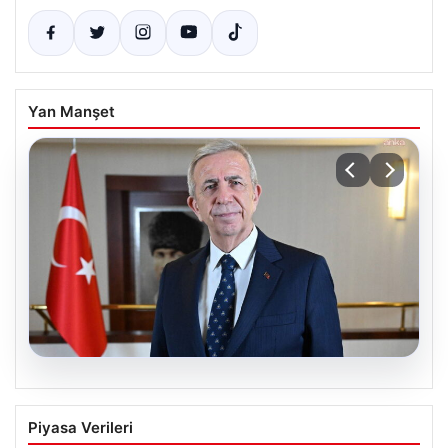
Yan Manşet
08.08.2026
Mansur Yavaş’tan Ata Çiftliği’ne davet:
Piyasa Verileri
‘Tüm hemşehrilerimi bekliyorum’