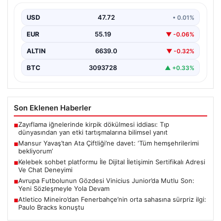
{ "title": "Mansur Yavaş’tan Ata Çiftliği’ne Davet:
Ankaralılara Doğa ve Üretimle Buluşma Çağrısı",
USD
47.72
• 0.01%
"content":…
EUR
55.19
▼ -0.06%
ALTIN
6639.0
▼ -0.32%
BTC
3093728
▲ +0.33%
Son Eklenen Haberler
Zayıflama iğnelerinde kirpik dökülmesi iddiası: Tıp
■
dünyasından yan etki tartışmalarına bilimsel yanıt
Mansur Yavaş’tan Ata Çiftliği’ne davet: ‘Tüm hemşehrilerimi
■
bekliyorum’
Kelebek sohbet platformu İle Dijital İletişimin Sertifikalı Adresi
■
Ve Chat Deneyimi
Avrupa Futbolunun Gözdesi Vinicius Junior’da Mutlu Son:
■
Yeni Sözleşmeyle Yola Devam
Atletico Mineiro’dan Fenerbahçe’nin orta sahasına sürpriz ilgi:
■
Paulo Bracks konuştu