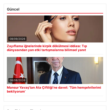
Güncel
08/09/2026
Zayıflama iğnelerinde kirpik dökülmesi iddiası: Tıp
dünyasından yan etki tartışmalarına bilimsel yanıt
08/08/2026
Mansur Yavaş’tan Ata Çiftliği’ne davet: ‘Tüm hemşehrilerimi
bekliyorum’