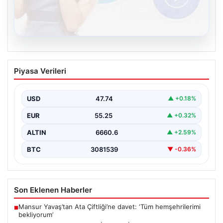
08.08.2026
Kelebek sohbet platformu İle Dijital
Piyasa Verileri
İletişimin Sertifikalı Adresi Ve Chat
Deneyimi
USD
47.74
▲ +0.18%
Sanal ortamında kullanıcıların güvenli bir biçimde iletişim
oluşturması ciddi bir önem ifade etmektedir. Güncel…
EUR
55.25
▲ +0.32%
ALTIN
6660.6
▲ +2.59%
BTC
3081539
▼ -0.36%
Son Eklenen Haberler
Mansur Yavaş’tan Ata Çiftliği’ne davet: ‘Tüm hemşehrilerimi
■
bekliyorum’