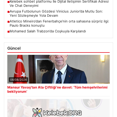
Kelebek sohbet platformu İle Dijital İletişimin Sertifikalı Adresi
■
Ve Chat Deneyimi
Avrupa Futbolunun Gözdesi Vinicius Junior’da Mutlu Son:
■
Yeni Sözleşmeyle Yola Devam
Atletico Mineiro’dan Fenerbahçe’nin orta sahasına sürpriz ilgi:
■
Paulo Bracks konuştu
Mohamed Salah Trabzon’da Coşkuyla Karşılandı
■
Güncel
08/08/2026
Mansur Yavaş’tan Ata Çiftliği’ne davet: ‘Tüm hemşehrilerimi
bekliyorum’