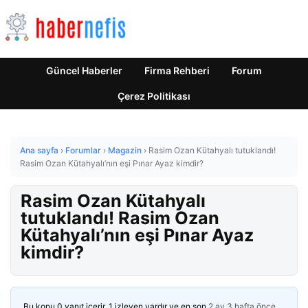
Güncel Haberler
Firma Rehberi
Forum
Çerez Politikası
Ana sayfa
›
Forumlar
›
Magazin
›
Rasim Ozan Kütahyalı tutuklandı!
Rasim Ozan Kütahyalı’nın eşi Pınar Ayaz kimdir?
Rasim Ozan Kütahyalı
tutuklandı! Rasim Ozan
Kütahyalı’nın eşi Pınar Ayaz
kimdir?
Bu konu 0 yanıt içerir, 1 izleyen vardır ve en son
2 ay 3 hafta önce