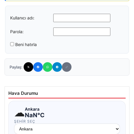
Kullanıcı adı:
Parola:
Beni hatırla
Paylaş:
Hava Durumu
☁
Ankara
NaN°C
ŞEHIR SEÇ