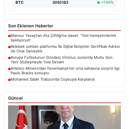
BTC
3092183
▲ +1.03%
Son Eklenen Haberler
Mansur Yavaş’tan Ata Çiftliği’ne davet: ‘Tüm hemşehrilerimi
■
bekliyorum’
Kelebek sohbet platformu İle Dijital İletişimin Sertifikalı Adresi
■
Ve Chat Deneyimi
Avrupa Futbolunun Gözdesi Vinicius Junior’da Mutlu Son:
■
Yeni Sözleşmeyle Yola Devam
Atletico Mineiro’dan Fenerbahçe’nin orta sahasına sürpriz ilgi:
■
Paulo Bracks konuştu
Mohamed Salah Trabzon’da Coşkuyla Karşılandı
■
Güncel