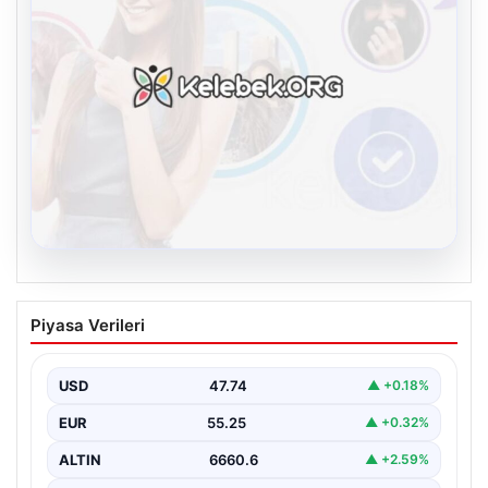
08.08.2026
Kelebek sohbet platformu İle Dijital
Piyasa Verileri
İletişimin Sertifikalı Adresi Ve Chat
Deneyimi
USD
47.74
▲ +0.18%
Sanal ortamında kullanıcıların güvenli bir biçimde iletişim
oluşturması ciddi bir önem ifade etmektedir. Güncel…
EUR
55.25
▲ +0.32%
ALTIN
6660.6
▲ +2.59%