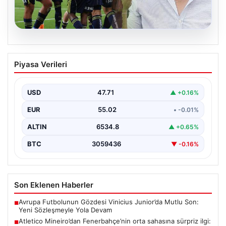
06.08.2026
Atletico Mineiro’dan Fenerbahçe’nin
Piyasa Verileri
orta sahasına sürpriz ilgi: Paulo Bracks
konuştu
USD
47.71
▲ +0.16%
Atletico Mineiro cephesinden Fenerbahçe'nin orta saha
oyuncusu Fred için dikkat çeken bir hamle geldi.…
EUR
55.02
• -0.01%
ALTIN
6534.8
▲ +0.65%
BTC
3059436
▼ -0.16%
Son Eklenen Haberler
Avrupa Futbolunun Gözdesi Vinicius Junior’da Mutlu Son:
■
Yeni Sözleşmeyle Yola Devam
Atletico Mineiro’dan Fenerbahçe’nin orta sahasına sürpriz ilgi:
■