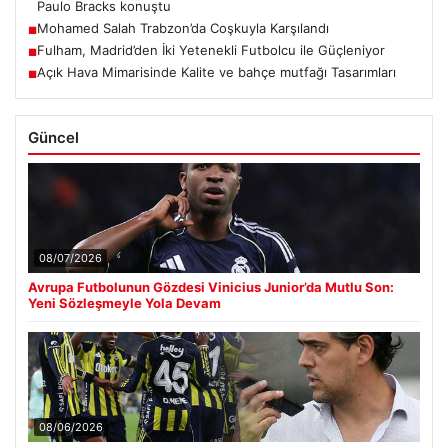
Paulo Bracks konuştu
Mohamed Salah Trabzon’da Coşkuyla Karşılandı
■
Fulham, Madrid’den İki Yetenekli Futbolcu ile Güçleniyor
■
Açık Hava Mimarisinde Kalite ve bahçe mutfağı Tasarımları
■
Güncel
08/07/2026
Avrupa Futbolunun Gözdesi Vinicius Junior’da Mutlu Son:
Yeni Sözleşmeyle Yola Devam
08/06/2026