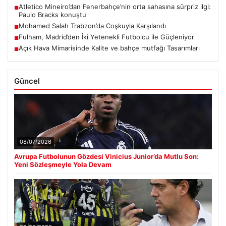
Atletico Mineiro’dan Fenerbahçe’nin orta sahasına sürpriz ilgi:
■
Paulo Bracks konuştu
Mohamed Salah Trabzon’da Coşkuyla Karşılandı
■
Fulham, Madrid’den İki Yetenekli Futbolcu ile Güçleniyor
■
Açık Hava Mimarisinde Kalite ve bahçe mutfağı Tasarımları
■
Güncel
08/07/2026
Avrupa Futbolunun Gözdesi Vinicius Junior’da Mutlu Son:
Yeni Sözleşmeyle Yola Devam