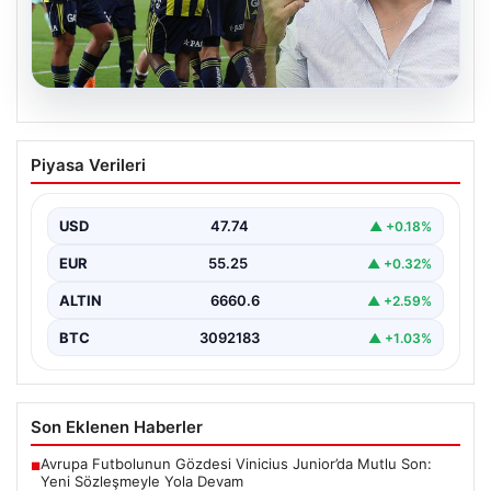
06.08.2026
Atletico Mineiro’dan Fenerbahçe’nin
Piyasa Verileri
orta sahasına sürpriz ilgi: Paulo Bracks
konuştu
USD
47.74
▲ +0.18%
Atletico Mineiro cephesinden Fenerbahçe'nin orta saha
oyuncusu Fred için dikkat çeken bir hamle geldi.…
EUR
55.25
▲ +0.32%
ALTIN
6660.6
▲ +2.59%
BTC
3092183
▲ +1.03%
Son Eklenen Haberler
Avrupa Futbolunun Gözdesi Vinicius Junior’da Mutlu Son:
■
Yeni Sözleşmeyle Yola Devam