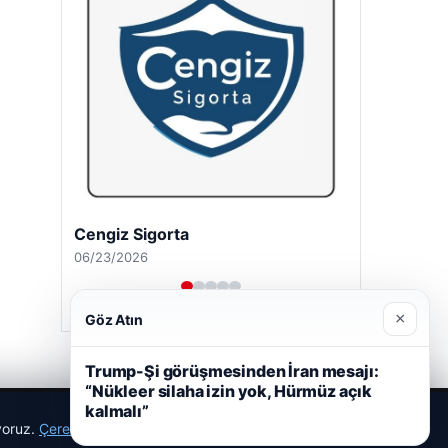
Hastaş Beton
05/26/2026
×
Göz Atın
Trump-Şi görüşmesinden İran mesajı:
“Nükleer silaha izin yok, Hürmüz açık
kalmalı”
ıyoruz.
Çerez Politikamız
Reddet
Kabul Et