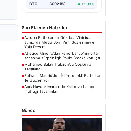
BTC
3092183
▲ +1.03%
Son Eklenen Haberler
Avrupa Futbolunun Gözdesi Vinicius
■
Junior’da Mutlu Son: Yeni Sözleşmeyle
Yola Devam
Atletico Mineiro’dan Fenerbahçe’nin orta
■
sahasına sürpriz ilgi: Paulo Bracks konuştu
Mohamed Salah Trabzon’da Coşkuyla
■
Karşılandı
Fulham, Madrid’den İki Yetenekli Futbolcu
■
ile Güçleniyor
Açık Hava Mimarisinde Kalite ve bahçe
■
mutfağı Tasarımları
Güncel