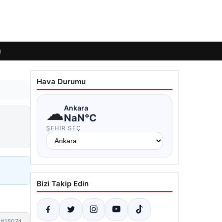
ı
Hava Durumu
☁
Ankara
NaN°C
ŞEHIR SEÇ
Bizi Takip Edin
#15074