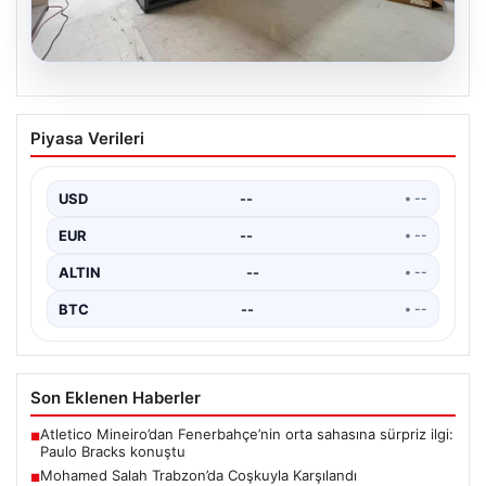
04.08.2026
Açık Hava Mimarisinde Kalite ve bahçe
Piyasa Verileri
mutfağı Tasarımları
Günümüzde açık hava sosyal alanlar, villaların en
değerli alanlarından biri haline gelmiştir. Doğayla
USD
--
• --
uyumlu…
EUR
--
• --
ALTIN
--
• --
BTC
--
• --
Son Eklenen Haberler
Atletico Mineiro’dan Fenerbahçe’nin orta sahasına sürpriz ilgi:
■
Paulo Bracks konuştu
Mohamed Salah Trabzon’da Coşkuyla Karşılandı
■