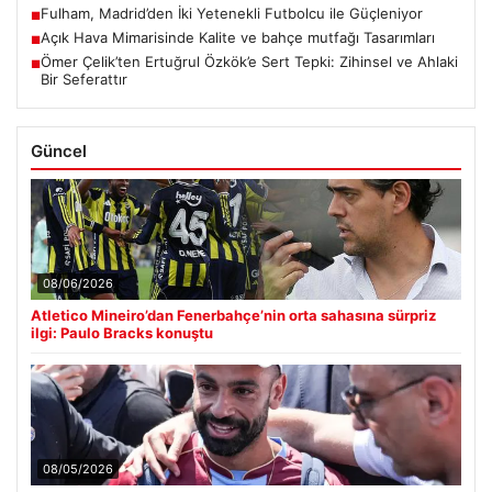
Fulham, Madrid’den İki Yetenekli Futbolcu ile Güçleniyor
■
Açık Hava Mimarisinde Kalite ve bahçe mutfağı Tasarımları
■
Ömer Çelik’ten Ertuğrul Özkök’e Sert Tepki: Zihinsel ve Ahlaki
■
Bir Seferattır
Güncel
08/06/2026
Atletico Mineiro’dan Fenerbahçe’nin orta sahasına sürpriz
ilgi: Paulo Bracks konuştu
08/05/2026