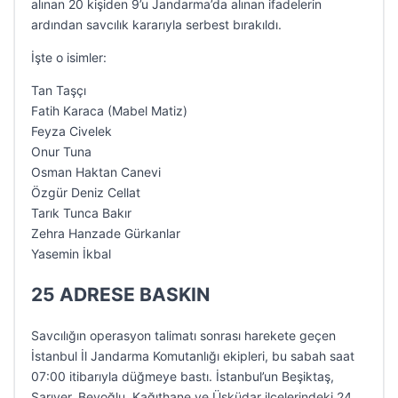
alınan 20 kişiden 9’u Jandarma’da alınan ifadelerin
ardından savcılık kararıyla serbest bırakıldı.
İşte o isimler:
Tan Taşçı
Fatih Karaca (Mabel Matiz)
Feyza Civelek
Onur Tuna
Osman Haktan Canevi
Özgür Deniz Cellat
Tarık Tunca Bakır
Zehra Hanzade Gürkanlar
Yasemin İkbal
25 ADRESE BASKIN
Savcılığın operasyon talimatı sonrası harekete geçen
İstanbul İl Jandarma Komutanlığı ekipleri, bu sabah saat
07:00 itibarıyla düğmeye bastı. İstanbul’un Beşiktaş,
Sarıyer, Beyoğlu, Kağıthane ve Üsküdar ilçelerindeki 24