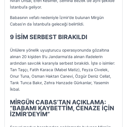
Niran Ünsal, Eren Kesimer, Semiha Bezek de aynı şekilde
İstanbul’a geliyor.
Babasının vefatı nedeniyle İzmir’de bulunan Mirgün
Cabas’ın da İstanbul’a geleceği belirtildi.
9 İSİM SERBEST BIRAKILDI
Ünlülere yönelik uyuşturucu operasyonunda gözaltına
alınan 20 kişiden 9’u Jandarma’da alınan ifadelerin
ardından savcılık kararıyla serbest bırakıldı. İşte o isimler:
Tan Taşçı, Fatih Karaca (Mabel Matiz), Feyza Civelek,
Onur Tuna, Osman Haktan Canevi, Özgür Deniz Cellat,
Tarık Tunca Bakır, Zehra Hanzade Gürkanlar, Yasemin
İkbal.
MİRGÜN CABAS’TAN AÇIKLAMA:
“BABAMI KAYBETTİM, CENAZE İÇİN
İZMİR’DEYİM”