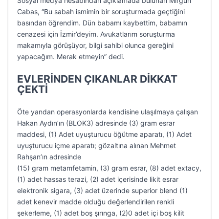
Sosyal medya hesabından açıklamada bulunan Mirgün
Cabas, “Bu sabah ismimin bir soruşturmada geçtiğini
basından öğrendim. Dün babamı kaybettim, babamın
cenazesi için İzmir’deyim. Avukatlarım soruşturma
makamıyla görüşüyor, bilgi sahibi olunca gereğini
yapacağım. Merak etmeyin” dedi.
EVLERİNDEN ÇIKANLAR DİKKAT
ÇEKTİ
Öte yandan operasyonlarda kendisine ulaşılmaya çalışan
Hakan Aydın’ın (BLOK3) adresinde (3) gram esrar
maddesi, (1) Adet uyuşturucu öğütme aparatı, (1) Adet
uyuşturucu içme aparatı; gözaltına alınan Mehmet
Rahşan’ın adresinde
(15) gram metamfetamin, (3) gram esrar, (8) adet extacy,
(1) adet hassas terazi, (2) adet içerisinde likit esrar
elektronik sigara, (3) adet üzerinde superior blend (1)
adet kenevir madde olduğu değerlendirilen renkli
şekerleme, (1) adet boş şırınga, (2)0 adet içi boş kilit