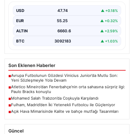
konuştu
USD
47.74
▲ +0.18%
Atletico Mineiro cephesinden Fenerbahçe'nin orta saha
oyuncusu Fred için dikkat çeken bir hamle geldi.…
EUR
55.25
▲ +0.32%
ALTIN
6660.6
▲ +2.59%
BTC
3092183
▲ +1.03%
Son Eklenen Haberler
Avrupa Futbolunun Gözdesi Vinicius Junior’da Mutlu Son:
■
Yeni Sözleşmeyle Yola Devam
Atletico Mineiro’dan Fenerbahçe’nin orta sahasına sürpriz ilgi:
■
Paulo Bracks konuştu
Mohamed Salah Trabzon’da Coşkuyla Karşılandı
■
Fulham, Madrid’den İki Yetenekli Futbolcu ile Güçleniyor
■
Açık Hava Mimarisinde Kalite ve bahçe mutfağı Tasarımları
■
Güncel