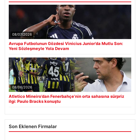
08/07/2026
Avrupa Futbolunun Gözdesi Vinicius Junior’da Mutlu Son:
Yeni Sözleşmeyle Yola Devam
08/06/2026
Atletico Mineiro’dan Fenerbahçe’nin orta sahasına sürpriz
ilgi: Paulo Bracks konuştu
Son Eklenen Firmalar