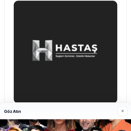
×
Göz Atın
Hastaş Beton
05/26/2026