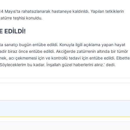
 14 Mayıs’ta rahatsızlanarak hastaneye kaldırıldı. Yapılan tetkiklerin
atürre teşhisi konuldu.
 EDİLDİ!
 sanatçı bugün entübe edildi. Konuyla ilgili açıklama yapan hayat
adir biraz önce entübe edildi. Akciğerde zatürrenin altında bir tümör
k, acı çekmemesi için ve kontrollü tedavi için entübe edildi. Elbett
 Söyleceklerim bu kadar. İnşallah güzel haberlerini alırız.’ dedi.