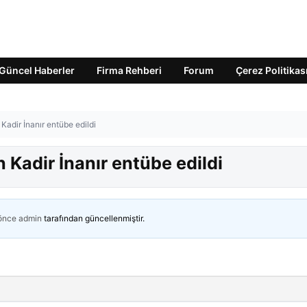
Güncel Haberler
Firma Rehberi
Forum
Çerez Politikas
adir İnanır entübe edildi
Kadir İnanır entübe edildi
 önce
admin
tarafından güncellenmiştir.