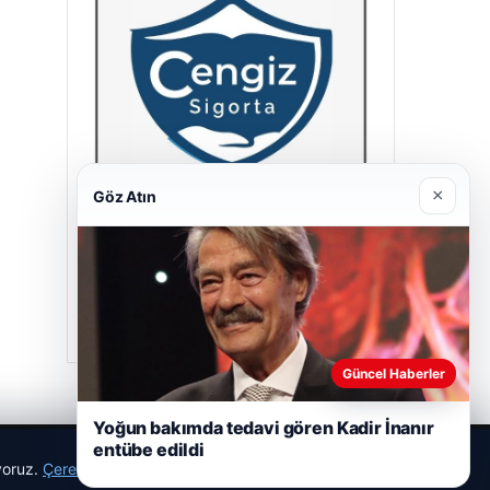
×
Göz Atın
Cengiz Sigorta
06/23/2026
Güncel Haberler
Yoğun bakımda tedavi gören Kadir İnanır
entübe edildi
ıyoruz.
Çerez Politikamız
Reddet
Kabul Et