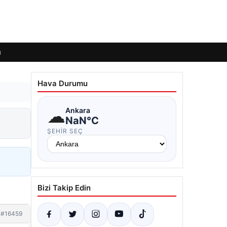
ı
Hava Durumu
☁
Ankara
NaN°C
ŞEHIR SEÇ
Bizi Takip Edin
#16459