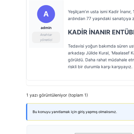
Yeşilçam’ın usta ismi Kadir İnanır,
A
ardından 77 yaşındaki sanatçıya z
admin
KADİR İNANIR ENTÜBE
Anahtar
yönetici
Tedavisi yoğun bakımda süren usta
arkadaşı Jülide Kural, ‘Maalasef K
görüldü. Daha rahat müdahale etme
riskli bir durumla karşı karşıyayız.
1 yazı görüntüleniyor (toplam 1)
Bu konuyu yanıtlamak için giriş yapmış olmalısınız.