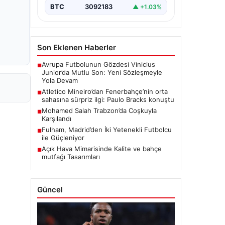
BTC
3092183
▲ +1.03%
Son Eklenen Haberler
Avrupa Futbolunun Gözdesi Vinicius
■
Junior’da Mutlu Son: Yeni Sözleşmeyle
Yola Devam
Atletico Mineiro’dan Fenerbahçe’nin orta
■
sahasına sürpriz ilgi: Paulo Bracks konuştu
Mohamed Salah Trabzon’da Coşkuyla
■
Karşılandı
Fulham, Madrid’den İki Yetenekli Futbolcu
■
ile Güçleniyor
Açık Hava Mimarisinde Kalite ve bahçe
■
mutfağı Tasarımları
Güncel