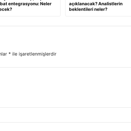
bat entegrasyonu: Neler
açıklanacak? Analistlerin
necek?
beklentileri neler?
nlar
*
ile işaretlenmişlerdir