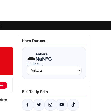
ı
Hava Durumu
☁
Ankara
NaN°C
ŞEHIR SEÇ
rest
Bizi Takip Edin
akta