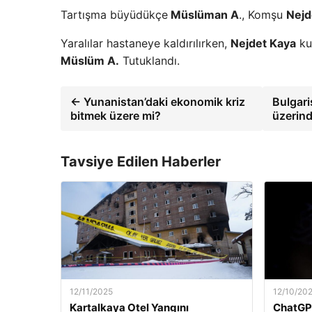
Tartışma büyüdükçe
Müslüman A
., Komşu
Nejd
Yaralılar hastaneye kaldırılırken,
Nejdet Kaya
ku
Müslüm A.
Tutuklandı.
← Yunanistan’daki ekonomik kriz
Bulgari
bitmek üzere mi?
üzerind
Tavsiye Edilen Haberler
12/11/2025
12/10/20
Kartalkaya Otel Yangını
ChatGP