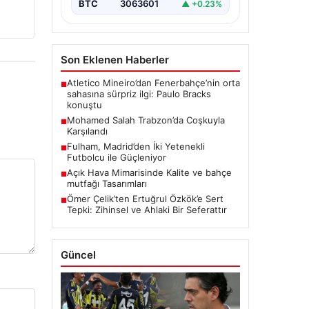
BTC
3063601
▲ +0.23%
Son Eklenen Haberler
Atletico Mineiro’dan Fenerbahçe’nin orta
■
sahasına sürpriz ilgi: Paulo Bracks
konuştu
Mohamed Salah Trabzon’da Coşkuyla
■
Karşılandı
Fulham, Madrid’den İki Yetenekli
■
Futbolcu ile Güçleniyor
Açık Hava Mimarisinde Kalite ve bahçe
■
mutfağı Tasarımları
Ömer Çelik’ten Ertuğrul Özkök’e Sert
■
Tepki: Zihinsel ve Ahlaki Bir Seferattır
Güncel