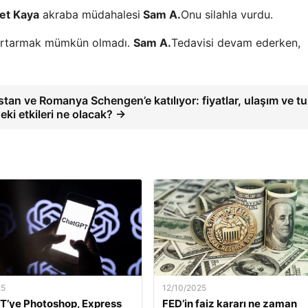
et Kaya
akraba müdahalesi
Sam A.
Onu silahla vurdu.
rtarmak mümkün olmadı.
Sam A.
Tedavisi devam ederken,
stan ve Romanya Schengen’e katılıyor: fiyatlar, ulaşım ve t
eki etkileri ne olacak? →
25
12/10/2025
T’ye Photoshop, Express
FED’in faiz kararı ne zaman