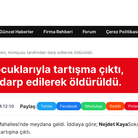
Güncel Haberler
Firma Rehberi
Forum
Çerez Politikas
çıktı, komşusu tarafından darp edilerek öldürüldü.
uklarıyla tartışma çıktı,
darp edilerek öldürüldü.
Paylaş:
4 12:10
Twitter
Facebook
WhatsApp
Reddit
Pinte
 Mahallesi’nde meydana geldi. İddiaya göre;
Nejdet Kaya
Sok
artışma çıktı.