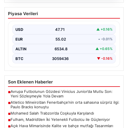
06.08.2026
Atletico Mineiro’dan Fenerbahçe’nin
Piyasa Verileri
orta sahasına sürpriz ilgi: Paulo Bracks
konuştu
USD
47.71
▲ +0.16%
Atletico Mineiro cephesinden Fenerbahçe’nin orta saha
oyuncusu Fred için dikkat çeken bir hamle geldi.…
EUR
55.02
• -0.01%
ALTIN
6534.8
▲ +0.65%
BTC
3059436
▼ -0.16%
Son Eklenen Haberler
Avrupa Futbolunun Gözdesi Vinicius Junior’da Mutlu Son:
■
Yeni Sözleşmeyle Yola Devam
Atletico Mineiro’dan Fenerbahçe’nin orta sahasına sürpriz ilgi:
■
Paulo Bracks konuştu
Mohamed Salah Trabzon’da Coşkuyla Karşılandı
■
Fulham, Madrid’den İki Yetenekli Futbolcu ile Güçleniyor
■
Açık Hava Mimarisinde Kalite ve bahçe mutfağı Tasarımları
■