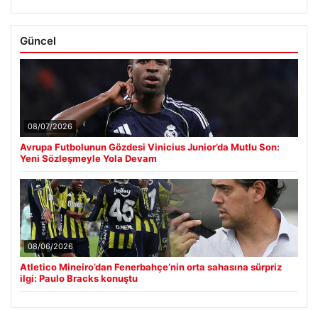
Güncel
08/07/2026
Avrupa Futbolunun Gözdesi Vinicius Junior’da Mutlu Son:
Yeni Sözleşmeyle Yola Devam
08/06/2026
Atletico Mineiro’dan Fenerbahçe’nin orta sahasına sürpriz
ilgi: Paulo Bracks konuştu