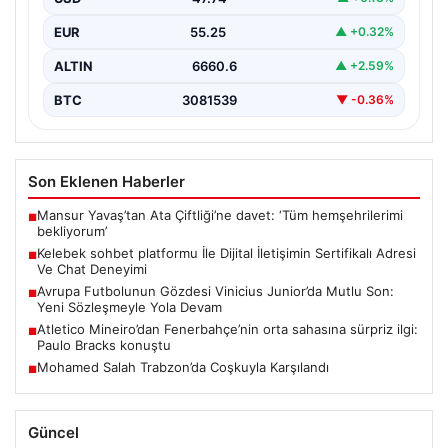
Sanal ortamında kullanıcıların güvenli bir biçimde iletişim
oluşturması ciddi bir önem ifade etmektedir. Güncel…
EUR
55.25
▲ +0.32%
ALTIN
6660.6
▲ +2.59%
BTC
3081539
▼ -0.36%
Son Eklenen Haberler
Mansur Yavaş’tan Ata Çiftliği’ne davet: ‘Tüm hemşehrilerimi
■
bekliyorum’
Kelebek sohbet platformu İle Dijital İletişimin Sertifikalı Adresi
■
Ve Chat Deneyimi
Avrupa Futbolunun Gözdesi Vinicius Junior’da Mutlu Son:
■
Yeni Sözleşmeyle Yola Devam
Atletico Mineiro’dan Fenerbahçe’nin orta sahasına sürpriz ilgi:
■
Paulo Bracks konuştu
Mohamed Salah Trabzon’da Coşkuyla Karşılandı
■
Güncel