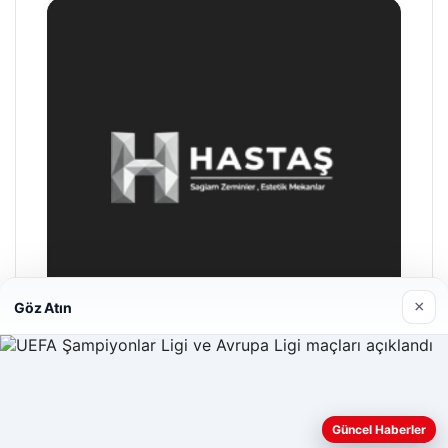
×
Göz Atın
Hastaş Beton
05/26/2026
Güncel Haberler
Web sitemizi nasıl kullandığınızı daha iyi anlayabilmek,