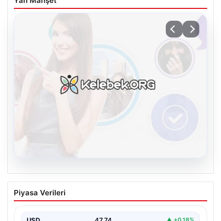
Yan Manşet
08.08.2026
Kelebek sohbet platformu İle Dijital
Piyasa Verileri
İletişimin Sertifikalı Adresi Ve Chat
Deneyimi
USD
47.74
▲ +0.18%