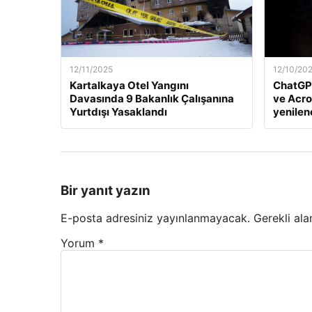
12/11/2025
12/10/20
Kartalkaya Otel Yangını
ChatGP
Davasında 9 Bakanlık Çalışanına
ve Acro
Yurtdışı Yasaklandı
yenile
Bir yanıt yazın
E-posta adresiniz yayınlanmayacak.
Gerekli ala
Yorum
*