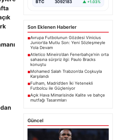
BTC
3092183
▲ +1.03%
fta
açık
ark
Son Eklenen Haberler
Avrupa Futbolunun Gözdesi Vinicius
■
Junior’da Mutlu Son: Yeni Sözleşmeyle
zamanı
Yola Devam
Atletico Mineiro’dan Fenerbahçe’nin orta
■
sahasına sürpriz ilgi: Paulo Bracks
konuştu
Mohamed Salah Trabzon’da Coşkuyla
■
Karşılandı
Fulham, Madrid’den İki Yetenekli
■
Futbolcu ile Güçleniyor
Açık Hava Mimarisinde Kalite ve bahçe
■
mutfağı Tasarımları
ndan
Güncel