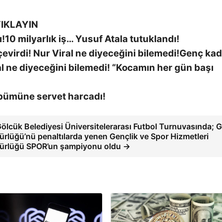
IKLAYIN
10 milyarlık iş… Yusuf Atala tutuklandı!
Genç kad
ral ne diyeceğini bilemedi! “Kocamın her gün başı
lbümüne servet harcadı!
Gölcük Belediyesi Üniversitelerarası Futbol Turnuvasında; G
rlüğü’nü penaltılarda yenen Gençlik ve Spor Hizmetleri
rlüğü SPOR’un şampiyonu oldu →