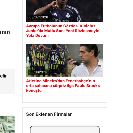
08/07/2026
Avrupa Futbolunun Gözdesi Vinicius
Junior’da Mutlu Son: Yeni Sözleşmeyle
ının
Yola Devam
08/06/2026
elir
Atletico Mineiro’dan Fenerbahçe’nin
orta sahasına sürpriz ilgi: Paulo Bracks
konuştu
Son Eklenen Firmalar