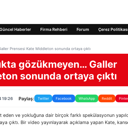
Güncel Haberler
Firma Rehberi
Forum
Çerez Politikas
ller Prensesi Kate Middleton sonunda ortaya çıktı
ıkta gözükmeyen… Galler
ton sonunda ortaya çıktı
Paylaş:
4 19:26
Twitter
Facebook
WhatsApp
Reddit
Pinte
t eden ve yokluğuna dair birçok farklı spekülasyonun yapıld
aya çıktı. Bir video yayınlayarak açıklama yapan Kate, kans