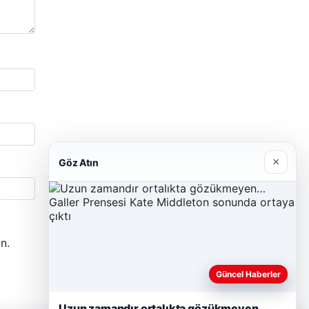
×
Göz Atın
n.
Güncel Haberler
Uzun zamandır ortalıkta gözükmeyen…