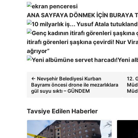
ANA SAYFAYA DÖNMEK İÇİN BURAYA T
itirafı görenleri şaşkına çevirdi! Nur Vi
ağrıyor”
Yeni a
← Nevşehir Belediyesi Kurban
12. 
Bayramı öncesi drone ile mezarlıklara
Müdü
gül suyu sıktı – GÜNDEM
Müdü
Tavsiye Edilen Haberler