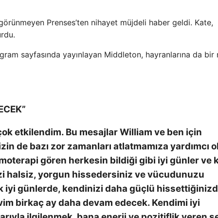
a görünmeyen Prenses’ten nihayet müjdeli haber geldi. Kate,
urdu.
stagram sayfasında yayınlayan Middleton, hayranlarına da bir
ECEK”
ok etkilendim. Bu mesajlar William ve ben için
mizin de bazı zor zamanları atlatmamıza yardımcı o
oterapi gören herkesin bildiği gibi iyi günler ve 
izi halsiz, yorgun hissedersiniz ve vücudunuzu
 iyi günlerde, kendinizi daha güçlü hissettiğinizd
avim birkaç ay daha devam edecek. Kendimi iyi
rıyla ilgilenmek, bana enerji ve pozitiflik veren ş