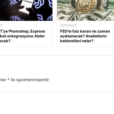
25
12/10/2025
T’ye Photoshop, Express
FED’in faiz kararı ne zaman
bat entegrasyonu: Neler
açıklanacak? Analistlerin
necek?
beklentileri neler?
nlar
*
ile işaretlenmişlerdir