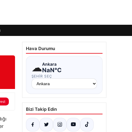
ı
Hava Durumu
☁
Ankara
NaN°C
ŞEHIR SEÇ
rest
Bizi Takip Edin
ığı
er