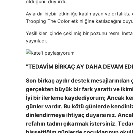
olduğunu duyurdu.
Aylardır hiçbir etkinliğe katılmayan ve ortalıkt
Trooping The Color etkinliğine katılacağını duy
Yeşillikler içinde çekilmiş bir pozunu resmi In
yayınladı.
“TEDAVİM BİRKAÇ AY DAHA DEVAM ED
Son birkaç aydır destek mesajlarından ç
gerçekten büyük bir fark yarattı ve iki
İyi bir ilerleme kaydediyorum; Ancak kem
günler vardır. Bu kötü günlerde kendin
dinlendirmeye ihtiyaç duyarsınız. Ancak
refahın tadını çıkarmak istersiniz. Ted
hissettiğim günlerde çocuklarımın okulla