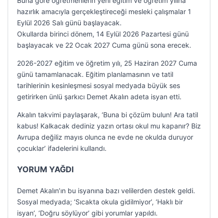
Buna göre öğretmenlerin yeni eğitim ve öğretim yılına
hazırlık amacıyla gerçekleştireceği mesleki çalışmalar 1
Eylül 2026 Salı günü başlayacak.
Okullarda birinci dönem, 14 Eylül 2026 Pazartesi günü
başlayacak ve 22 Ocak 2027 Cuma günü sona erecek.
2026-2027 eğitim ve öğretim yılı, 25 Haziran 2027 Cuma
günü tamamlanacak. Eğitim planlamasının ve tatil
tarihlerinin kesinleşmesi sosyal medyada büyük ses
getirirken ünlü şarkıcı Demet Akalın adeta isyan etti.
Akalın takvimi paylaşarak, ‘Buna bi çözüm bulun! Ara tatil
kabus! Kalkacak dediniz yazın ortası okul mu kapanır? Biz
Avrupa değiliz mayıs olunca ne evde ne okulda duruyor
çocuklar’ ifadelerini kullandı.
YORUM YAĞDI
Demet Akalın’ın bu isyanına bazı velilerden destek geldi.
Sosyal medyada; ‘Sıcakta okula gidilmiyor’, ‘Haklı bir
isyan’, ‘Doğru söylüyor’ gibi yorumlar yapıldı.