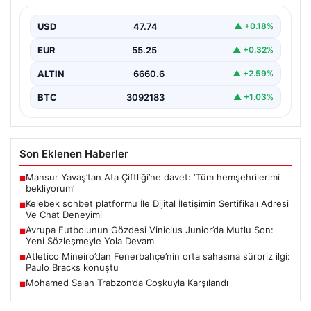
Deneyimi
USD
47.74
▲ +0.18%
Sanal ortamında kullanıcıların güvenli bir biçimde iletişim
oluşturması ciddi bir önem ifade etmektedir. Güncel…
EUR
55.25
▲ +0.32%
ALTIN
6660.6
▲ +2.59%
BTC
3092183
▲ +1.03%
Son Eklenen Haberler
Mansur Yavaş’tan Ata Çiftliği’ne davet: ‘Tüm hemşehrilerimi
■
bekliyorum’
Kelebek sohbet platformu İle Dijital İletişimin Sertifikalı Adresi
■
Ve Chat Deneyimi
Avrupa Futbolunun Gözdesi Vinicius Junior’da Mutlu Son:
■
Yeni Sözleşmeyle Yola Devam
Atletico Mineiro’dan Fenerbahçe’nin orta sahasına sürpriz ilgi:
■
Paulo Bracks konuştu
Mohamed Salah Trabzon’da Coşkuyla Karşılandı
■