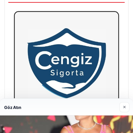
×
Göz Atın
Hastaş Beton